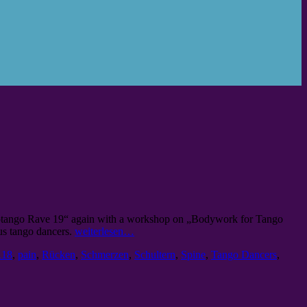
eotango Rave 19“ again with a workshop on „Bodywork for Tango
us tango dancers.
weiterlesen…
18
,
pain
,
Rücken
,
Schmerzen
,
Schultern
,
Spine
,
Tango Dancers
,