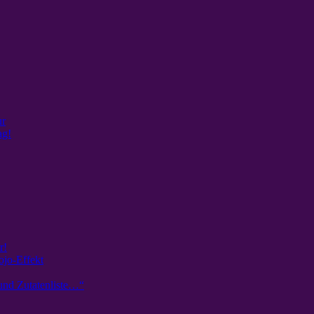
ur
ag!
r!
ojo-Effekt
und Zutatenliste…“