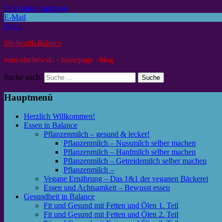
Zum Inhalt springen
E-Mail
Menu
life-health-balance
mari olschewski - homepage - blog
Suche nach:
Hauptmenü
Herzlich Willkommen!
Essen in Balance
Pflanzenmilch – gesund & lecker!
Pflanzenmilch – Nussmilch selber machen
Pflanzenmilch – Hanfmilch selber machen
Pflanzenmilch – Getreidemilch selber machen
Pflanzenmilch –
Vegane Ernährung – Das 1&1 der veganen Bäckerei
Essen und Achtsamkeit – Bewusst essen
Gesundheit in Balance
Fit und Gesund mit Fetten und Ölen 1. Teil
Fit und Gesund mit Fetten und Ölen 2. Teil