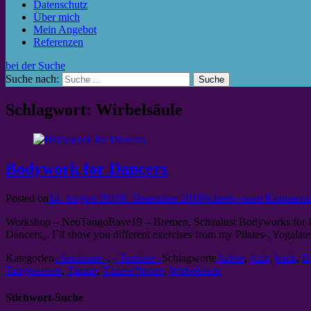
Datenschutz
Über mich
Mein Angebot
Referenzen
bei der Suche
Suche nach:
Schlagwort: Wirbelsäule
Bodywork for Dancers
Posted on
14. August 2018
8. Dezember 2018
Schreib einen Komment
Workshop – NeoTangoRave19 – Bremen, Schaulust Bodyworks for Danc
Dancers„. I`ll show you different exercises from my Pilates-, Yogala
Kategorien
- Seminare -
,
- Termine -
Schlagworte
Achse
,
Axis
,
back
,
B
Tangotanzen
,
Tänzer
,
Tänzer*Innen
,
Wirbelsäule
Stichwort-Suche