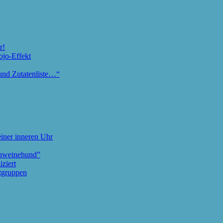
r!
ojo-Effekt
und Zutatenliste…“
iner inneren Uhr
chweinehund”
ziert
tgruppen