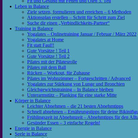
Fit und Gesund mit Fetten und Ölen 3. Teil
Leben in Balance
Ziele setzen, formulieren und erreichen – 6 Methoden
Aktionsplan erstellen – Schritt für Schritt zum Ziel
Suche dir einen „Verbindlichkeits-Partner“
Training in Balance
Yogalates – Onlinetraining Januar / Februar / März 2022
Yogalates at Home
Fit statt Faul!!
Gute Vorsätze ! Teil 1
Gute Vorsätze ! Teil 2
Pilates mit der Pilatesrolle
Pilates mit dem Ball
Rücken – Workout, für Zuhause
Pilates im Wohnzimmer – Fortgeschritten / Advanced
Yogalates zur Stärkung von Lunge und Bronchien
Gleichgewichtstraining – In Balance bleiben
Unterarmstütz – Planking für eine starke Mitte
Körper in Balance
Leichter Abnehmen – die 21 besten Abnehmtipps
Schnell abnehmen – Ernährungstipps für deine Bikinifig
Frühlingszeit ist Abnehmzeit – Abnehmtipps für den Allt
Gesünder Essen – 3 einfache Regeln!
Energie in Balance
Seele in Balance