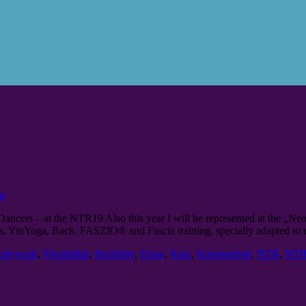
ar
ers – at the NTR19 Also this year I will be represented at the „N
tes, YinYoga, Back, FASZIO® and Fascia training, specially adapted to 
odywork
,
Flexibilität
,
flexibility
,
Füsse
,
Knie
,
Körperarbeit
,
NTR
,
NTR