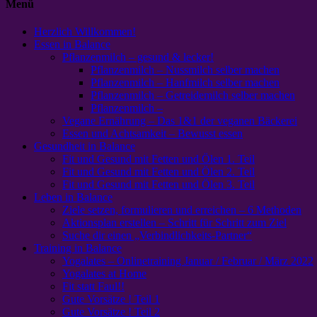
Menü
Herzlich Willkommen!
Essen in Balance
Pflanzenmilch – gesund & lecker!
Pflanzenmilch – Nussmilch selber machen
Pflanzenmilch – Hanfmilch selber machen
Pflanzenmilch – Getreidemilch selber machen
Pflanzenmilch –
Vegane Ernährung – Das 1&1 der veganen Bäckerei
Essen und Achtsamkeit – Bewusst essen
Gesundheit in Balance
Fit und Gesund mit Fetten und Ölen 1. Teil
Fit und Gesund mit Fetten und Ölen 2. Teil
Fit und Gesund mit Fetten und Ölen 3. Teil
Leben in Balance
Ziele setzen, formulieren und erreichen – 6 Methoden
Aktionsplan erstellen – Schritt für Schritt zum Ziel
Suche dir einen „Verbindlichkeits-Partner“
Training in Balance
Yogalates – Onlinetraining Januar / Februar / März 2022
Yogalates at Home
Fit statt Faul!!
Gute Vorsätze ! Teil 1
Gute Vorsätze ! Teil 2