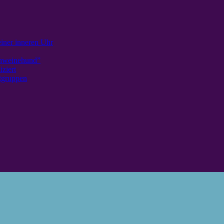
iner inneren Uhr
chweinehund”
ziert
tgruppen