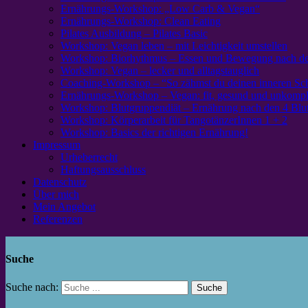
Ernährungs-Workshop: „Low Carb & Vegan“
Ernährungs-Workshop: Clean Eating
Pilates Ausbildung – Pilates Basic
Workshop: Vegan leben – mit Leichtigkeit umstellen
Workshop: Biorhythmus – Essen und Bewegung nach de
Workshop: Vegan – lecker und alltagstauglich
Coaching-Workshop – “So zähmst du deinen inneren S
Ernährungs-Workshop – Vegan: fit, gesund und unkompli
Workshop: Blutgruppendiät – Ernährung nach den 4 Blu
Workshop: Körperarbeit für TangotänzerInnen 1 + 2
Workshop: Basics der richtigen Ernährung!
Impressum
Urheberrecht
Haftungsausschluss
Datenschutz
Über mich
Mein Angebot
Referenzen
Suche
Suche nach: