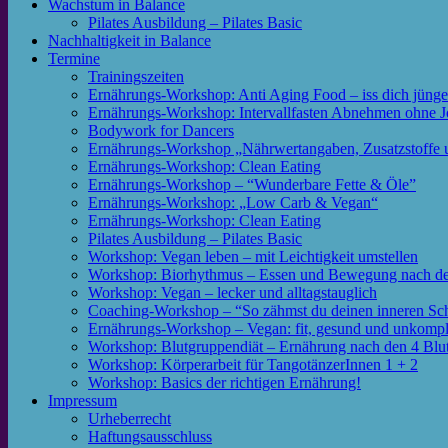
Wachstum in Balance
Pilates Ausbildung – Pilates Basic
Nachhaltigkeit in Balance
Termine
Trainingszeiten
Ernährungs-Workshop: Anti Aging Food – iss dich jünge
Ernährungs-Workshop: Intervallfasten Abnehmen ohne J
Bodywork for Dancers
Ernährungs-Workshop „Nährwertangaben, Zusatzstoffe 
Ernährungs-Workshop: Clean Eating
Ernährungs-Workshop – “Wunderbare Fette & Öle”
Ernährungs-Workshop: „Low Carb & Vegan“
Ernährungs-Workshop: Clean Eating
Pilates Ausbildung – Pilates Basic
Workshop: Vegan leben – mit Leichtigkeit umstellen
Workshop: Biorhythmus – Essen und Bewegung nach de
Workshop: Vegan – lecker und alltagstauglich
Coaching-Workshop – “So zähmst du deinen inneren S
Ernährungs-Workshop – Vegan: fit, gesund und unkompli
Workshop: Blutgruppendiät – Ernährung nach den 4 Blu
Workshop: Körperarbeit für TangotänzerInnen 1 + 2
Workshop: Basics der richtigen Ernährung!
Impressum
Urheberrecht
Haftungsausschluss