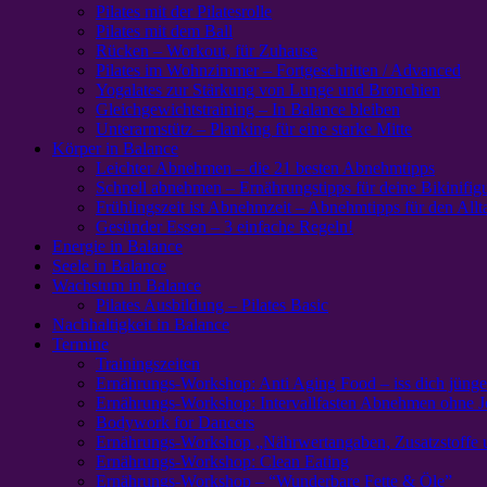
Pilates mit der Pilatesrolle
Pilates mit dem Ball
Rücken – Workout, für Zuhause
Pilates im Wohnzimmer – Fortgeschritten / Advanced
Yogalates zur Stärkung von Lunge und Bronchien
Gleichgewichtstraining – In Balance bleiben
Unterarmstütz – Planking für eine starke Mitte
Körper in Balance
Leichter Abnehmen – die 21 besten Abnehmtipps
Schnell abnehmen – Ernährungstipps für deine Bikinifig
Frühlingszeit ist Abnehmzeit – Abnehmtipps für den Allt
Gesünder Essen – 3 einfache Regeln!
Energie in Balance
Seele in Balance
Wachstum in Balance
Pilates Ausbildung – Pilates Basic
Nachhaltigkeit in Balance
Termine
Trainingszeiten
Ernährungs-Workshop: Anti Aging Food – iss dich jünge
Ernährungs-Workshop: Intervallfasten Abnehmen ohne J
Bodywork for Dancers
Ernährungs-Workshop „Nährwertangaben, Zusatzstoffe 
Ernährungs-Workshop: Clean Eating
Ernährungs-Workshop – “Wunderbare Fette & Öle”