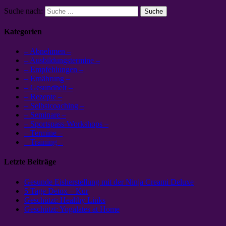
Suche nach:
Kategorien
– Abnehmen –
– Ausbildungstermine –
– Empfehlungen –
– Ernährung –
– Gesundheit –
– Rezepte –
– Selbstcoaching –
– Seminare –
– Sportspass-Workshops –
– Termine –
– Training –
Letzte Beiträge
Gesunde Eisherstellung mit der Ninja Creami Deluxe
5 Tage Detox – Kur
Geschützt: Healthy Links
Geschützt: Yogalates at Home