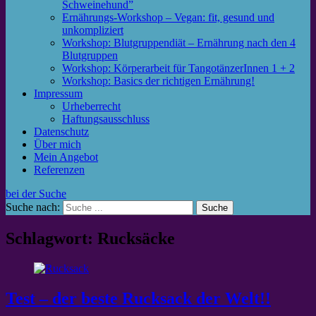
Schweinehund”
Ernährungs-Workshop – Vegan: fit, gesund und
unkompliziert
Workshop: Blutgruppendiät – Ernährung nach den 4
Blutgruppen
Workshop: Körperarbeit für TangotänzerInnen 1 + 2
Workshop: Basics der richtigen Ernährung!
Impressum
Urheberrecht
Haftungsausschluss
Datenschutz
Über mich
Mein Angebot
Referenzen
bei der Suche
Suche nach:
Schlagwort: Rucksäcke
Test – der beste Rucksack der Welt!!