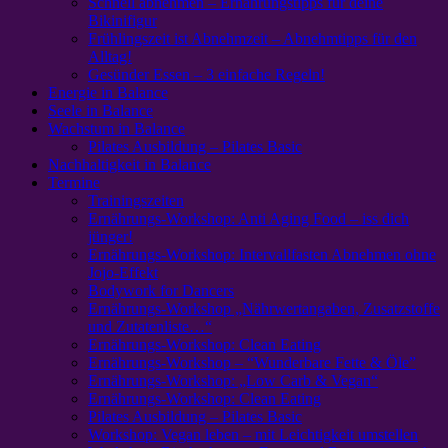
Schnell abnehmen – Ernährungstipps für deine
Bikinifigur
Frühlingszeit ist Abnehmzeit – Abnehmtipps für den
Alltag!
Gesünder Essen – 3 einfache Regeln!
Energie in Balance
Seele in Balance
Wachstum in Balance
Pilates Ausbildung – Pilates Basic
Nachhaltigkeit in Balance
Termine
Trainingszeiten
Ernährungs-Workshop: Anti Aging Food – iss dich
jünger!
Ernährungs-Workshop: Intervallfasten Abnehmen ohne
Jojo-Effekt
Bodywork for Dancers
Ernährungs-Workshop „Nährwertangaben, Zusatzstoffe
und Zutatenliste…“
Ernährungs-Workshop: Clean Eating
Ernährungs-Workshop – “Wunderbare Fette & Öle”
Ernährungs-Workshop: „Low Carb & Vegan“
Ernährungs-Workshop: Clean Eating
Pilates Ausbildung – Pilates Basic
Workshop: Vegan leben – mit Leichtigkeit umstellen