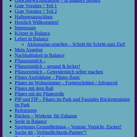
Gleichgewichtstraining – In Balance bleiben
Gute Vorsätze ! Teil 1
Gute Vorsätze ! Teil 2
Haftungsausschluss
Herzlich Willkommen!
Impressum
Körper in Balance
Leben in Balance
Aktionsplan erstellen – Schritt für Schritt zum Ziel!
Mein Angebot
Nachhaltigkeit in Balance
Pflanzenmilch –
Pflanzenmilch – gesund & lecker!
Pflanzenmilch – Getreidemilch selber machen
Pilates Ausbildung – Pilates Basic
Pilates im Wohnzimmer – Fortgeschritten / Advanced
Pilates mit dem Ball
Pilates mit der Pilatesrolle
PIP und FIP – Pilates im Park und Fasziales Rückentraining
im Park
Referenzen
Rücken – Workout, für Zuhause
Seele in Balance
Sportspass Gesundheitstag – Vortrag: Vorsicht, Zucker!
Suche dir „Verbindlichkeits-Partner“!