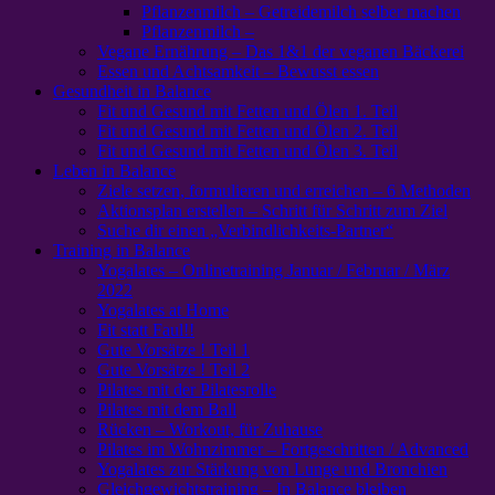
Pflanzenmilch – Getreidemilch selber machen
Pflanzenmilch –
Vegane Ernährung – Das 1&1 der veganen Bäckerei
Essen und Achtsamkeit – Bewusst essen
Gesundheit in Balance
Fit und Gesund mit Fetten und Ölen 1. Teil
Fit und Gesund mit Fetten und Ölen 2. Teil
Fit und Gesund mit Fetten und Ölen 3. Teil
Leben in Balance
Ziele setzen, formulieren und erreichen – 6 Methoden
Aktionsplan erstellen – Schritt für Schritt zum Ziel
Suche dir einen „Verbindlichkeits-Partner“
Training in Balance
Yogalates – Onlinetraining Januar / Februar / März
2022
Yogalates at Home
Fit statt Faul!!
Gute Vorsätze ! Teil 1
Gute Vorsätze ! Teil 2
Pilates mit der Pilatesrolle
Pilates mit dem Ball
Rücken – Workout, für Zuhause
Pilates im Wohnzimmer – Fortgeschritten / Advanced
Yogalates zur Stärkung von Lunge und Bronchien
Gleichgewichtstraining – In Balance bleiben