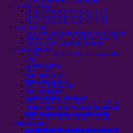
Essen und Achtsamkeit – Bewusst essen
Gesundheit in Balance
Fit und Gesund mit Fetten und Ölen 1. Teil
Fit und Gesund mit Fetten und Ölen 2. Teil
Fit und Gesund mit Fetten und Ölen 3. Teil
Leben in Balance
Ziele setzen, formulieren und erreichen – 6 Methoden
Aktionsplan erstellen – Schritt für Schritt zum Ziel
Suche dir einen „Verbindlichkeits-Partner“
Training in Balance
Yogalates – Onlinetraining Januar / Februar / März
2022
Yogalates at Home
Fit statt Faul!!
Gute Vorsätze ! Teil 1
Gute Vorsätze ! Teil 2
Pilates mit der Pilatesrolle
Pilates mit dem Ball
Rücken – Workout, für Zuhause
Pilates im Wohnzimmer – Fortgeschritten / Advanced
Yogalates zur Stärkung von Lunge und Bronchien
Gleichgewichtstraining – In Balance bleiben
Unterarmstütz – Planking für eine starke Mitte
Körper in Balance
Leichter Abnehmen – die 21 besten Abnehmtipps