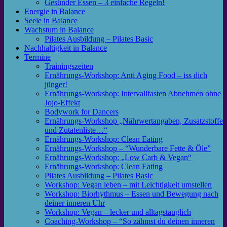
Gesünder Essen – 3 einfache Regeln!
Energie in Balance
Seele in Balance
Wachstum in Balance
Pilates Ausbildung – Pilates Basic
Nachhaltigkeit in Balance
Termine
Trainingszeiten
Ernährungs-Workshop: Anti Aging Food – iss dich
jünger!
Ernährungs-Workshop: Intervallfasten Abnehmen ohne
Jojo-Effekt
Bodywork for Dancers
Ernährungs-Workshop „Nährwertangaben, Zusatzstoffe
und Zutatenliste…“
Ernährungs-Workshop: Clean Eating
Ernährungs-Workshop – “Wunderbare Fette & Öle”
Ernährungs-Workshop: „Low Carb & Vegan“
Ernährungs-Workshop: Clean Eating
Pilates Ausbildung – Pilates Basic
Workshop: Vegan leben – mit Leichtigkeit umstellen
Workshop: Biorhythmus – Essen und Bewegung nach
deiner inneren Uhr
Workshop: Vegan – lecker und alltagstauglich
Coaching-Workshop – “So zähmst du deinen inneren