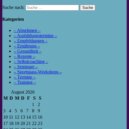
Suche nach:
Kategorien
– Abnehmen –
– Ausbildungstermine –
– Empfehlungen –
– Ernährung –
– Gesundheit –
– Rezepte –
– Selbstcoaching –
– Seminare –
– Sportspass-Workshops –
– Termine –
– Training –
August 2026
M
D
M
D
F
S
S
1
2
3
4
5
6
7
8
9
10
11
12
13
14
15
16
17
18
19
20
21
22
23