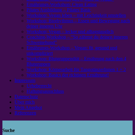
Ernährungs-Workshop: Clean Eating
Pilates Ausbildung – Pilates Basic
Workshop: Vegan leben – mit Leichtigkeit umstellen
Workshop: Biorhythmus – Essen und Bewegung nach
deiner inneren Uhr
Workshop: Vegan – lecker und alltagstauglich
Coaching-Workshop – “So zähmst du deinen inneren
Schweinehund”
Ernährungs-Workshop – Vegan: fit, gesund und
unkompliziert
Workshop: Blutgruppendiät – Ernährung nach den 4
Blutgruppen
Workshop: Körperarbeit für TangotänzerInnen 1 + 2
Workshop: Basics der richtigen Ernährung!
Impressum
Urheberrecht
Haftungsausschluss
Datenschutz
Über mich
Mein Angebot
Referenzen
Suche