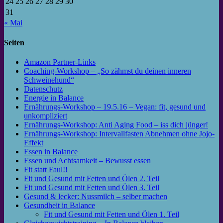
24
25
26
27
28
29
30
31
« Mai
Seiten
Amazon Partner-Links
Coaching-Workshop – „So zähmst du deinen inneren
Schweinehund“
Datenschutz
Energie in Balance
Ernährungs-Workshop – 19.5.16 – Vegan: fit, gesund und
unkompliziert
Ernährungs-Workshop: Anti Aging Food – iss dich jünger!
Ernährungs-Workshop: Intervallfasten Abnehmen ohne Jojo-
Effekt
Essen in Balance
Essen und Achtsamkeit – Bewusst essen
Fit statt Faul!!
Fit und Gesund mit Fetten und Ölen 2. Teil
Fit und Gesund mit Fetten und Ölen 3. Teil
Gesund & lecker: Nussmilch – selber machen
Gesundheit in Balance
Fit und Gesund mit Fetten und Ölen 1. Teil