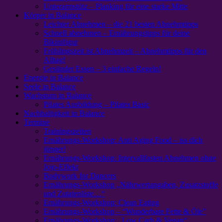
Unterarmstütz – Planking für eine starke Mitte
Körper in Balance
Leichter Abnehmen – die 21 besten Abnehmtipps
Schnell abnehmen – Ernährungstipps für deine
Bikinifigur
Frühlingszeit ist Abnehmzeit – Abnehmtipps für den
Alltag!
Gesünder Essen – 3 einfache Regeln!
Energie in Balance
Seele in Balance
Wachstum in Balance
Pilates Ausbildung – Pilates Basic
Nachhaltigkeit in Balance
Termine
Trainingszeiten
Ernährungs-Workshop: Anti Aging Food – iss dich
jünger!
Ernährungs-Workshop: Intervallfasten Abnehmen ohne
Jojo-Effekt
Bodywork for Dancers
Ernährungs-Workshop „Nährwertangaben, Zusatzstoffe
und Zutatenliste…“
Ernährungs-Workshop: Clean Eating
Ernährungs-Workshop – “Wunderbare Fette & Öle”
Ernährungs-Workshop: „Low Carb & Vegan“