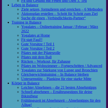
Fit und Gesund mit Fetten und Ölen 3. Teil
Leben in Balance
Ziele setzen, formulieren und erreichen – 6 Methoden
Aktionsplan erstellen – Schritt für Schritt zum Ziel
Suche dir einen „Verbindlichkeits-Partner“
Training in Balance
Yogalates – Onlinetraining Januar / Februar / März
2022
Yogalates at Home
Fit statt Faul!!
Gute Vorsätze ! Teil 1
Gute Vorsätze ! Teil 2
Pilates mit der Pilatesrolle
Pilates mit dem Ball
Rücken – Workout, für Zuhause
Pilates im Wohnzimmer – Fortgeschritten / Advanced
Yogalates zur Stärkung von Lunge und Bronchien
Gleichgewichtstraining – In Balance bleiben
Unterarmstütz – Planking für eine starke Mitte
Körper in Balance
Leichter Abnehmen – die 21 besten Abnehmtipps
Schnell abnehmen – Ernährungstipps für deine
Bikinifigur
Frühlingszeit ist Abnehmzeit – Abnehmtipps für den
Alltag!