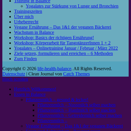
Training in Balance
Yogalates zur Stärkung von Lunge und Bronchien
Trainingszeiten
Über mich
Urheberrecht
Vegane Ernährung – Das 1&1 der veganen Bäckerei
Wachstum in Balance
Workshop: Basics der richtigen Ernährung!
Workshop: Körperarbeit für TangotänzerInnen 1 + 2
Yogalates – Onlinetraining Januar / Februar / März 2022
Ziele setzen, formulieren und erreichen – 6 Methoden
Zum Finden
Copyright © 2026
life-health-balance
. All Rights Reserved.
Datenschutz
| Clean Journal von
Catch Themes
Hoch scrollen
Herzlich Willkommen!
Essen in Balance
Pflanzenmilch – gesund & lecker!
Pflanzenmilch – Nussmilch selber machen
Pflanzenmilch – Hanfmilch selber machen
Pflanzenmilch – Getreidemilch selber machen
Pflanzenmilch –
Vegane Ernährung – Das 1&1 der veganen Bäckerei