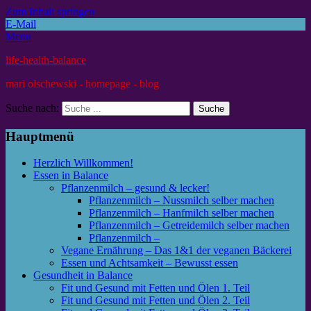
Zum Inhalt springen
E-Mail
Menu
life-health-balance
mari olschewski - homepage - blog
Suche nach:
Hauptmenü
Herzlich Willkommen!
Essen in Balance
Pflanzenmilch – gesund & lecker!
Pflanzenmilch – Nussmilch selber machen
Pflanzenmilch – Hanfmilch selber machen
Pflanzenmilch – Getreidemilch selber machen
Pflanzenmilch –
Vegane Ernährung – Das 1&1 der veganen Bäckerei
Essen und Achtsamkeit – Bewusst essen
Gesundheit in Balance
Fit und Gesund mit Fetten und Ölen 1. Teil
Fit und Gesund mit Fetten und Ölen 2. Teil