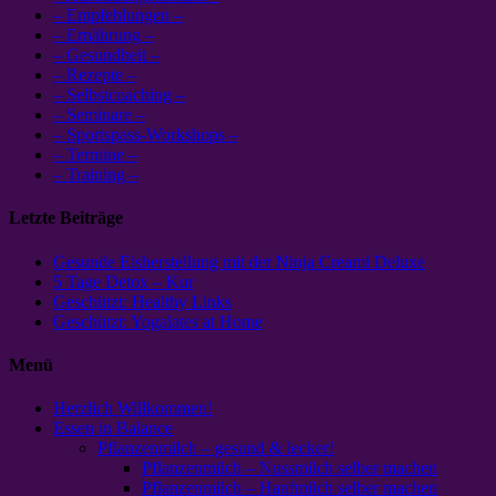
– Empfehlungen –
– Ernährung –
– Gesundheit –
– Rezepte –
– Selbstcoaching –
– Seminare –
– Sportspass-Workshops –
– Termine –
– Training –
Letzte Beiträge
Gesunde Eisherstellung mit der Ninja Creami Deluxe
5 Tage Detox – Kur
Geschützt: Healthy Links
Geschützt: Yogalates at Home
Menü
Herzlich Willkommen!
Essen in Balance
Pflanzenmilch – gesund & lecker!
Pflanzenmilch – Nussmilch selber machen
Pflanzenmilch – Hanfmilch selber machen