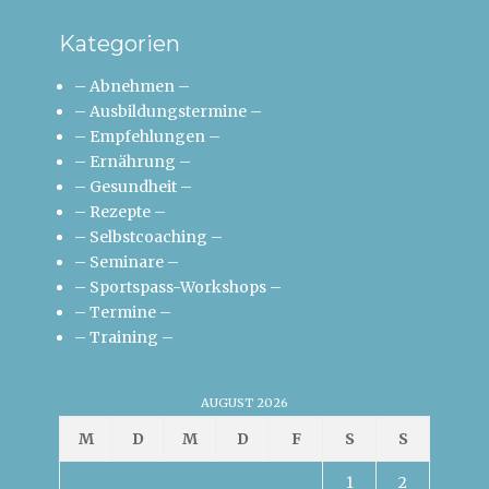
Kategorien
– Abnehmen –
– Ausbildungstermine –
– Empfehlungen –
– Ernährung –
– Gesundheit –
– Rezepte –
– Selbstcoaching –
– Seminare –
– Sportspass-Workshops –
– Termine –
– Training –
AUGUST 2026
M
D
M
D
F
S
S
1
2