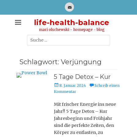
Zum
Inhalt
E-
springen
Mail
life-health-balance
mari olschewski - homepage - blog
Suche
nach:
Schlagwort: Verjüngung
5 Tage Detox – Kur
P
8. Januar 2024
Schreib einen
o
Kommentar
s
t
Mit frischer Energie ins neue
e
Jahr!! 5 Tage Detox – Kur
d
Jahresbeginn und Frühjahr
o
sind die perfekte Zeiten, den
n
Körper zu entlasten, zu