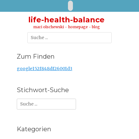
Zum
E-
Inhalt
Mail
springen
life-health-balance
mari olschewski - homepage - blog
Suche
nach:
Zum Finden
google152f848df26001d3
Stichwort-Suche
Suche
nach:
Kategorien