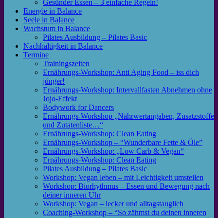
Gesünder Essen – 3 einfache Regeln!
Energie in Balance
Seele in Balance
Wachstum in Balance
Pilates Ausbildung – Pilates Basic
Nachhaltigkeit in Balance
Termine
Trainingszeiten
Ernährungs-Workshop: Anti Aging Food – iss dich
jünger!
Ernährungs-Workshop: Intervallfasten Abnehmen ohne
Jojo-Effekt
Bodywork for Dancers
Ernährungs-Workshop „Nährwertangaben, Zusatzstoffe
und Zutatenliste…“
Ernährungs-Workshop: Clean Eating
Ernährungs-Workshop – “Wunderbare Fette & Öle”
Ernährungs-Workshop: „Low Carb & Vegan“
Ernährungs-Workshop: Clean Eating
Pilates Ausbildung – Pilates Basic
Workshop: Vegan leben – mit Leichtigkeit umstellen
Workshop: Biorhythmus – Essen und Bewegung nach
deiner inneren Uhr
Workshop: Vegan – lecker und alltagstauglich
Coaching-Workshop – “So zähmst du deinen inneren