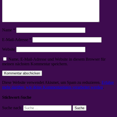
Name
*
E-Mail-Adresse
*
Website
Name, E-Mail-Adresse und Website in diesem Browser für
meinen nächsten Kommentar speichern.
Diese Website verwendet Akismet, um Spam zu reduzieren.
Erfahre
mehr darüber, wie deine Kommentardaten verarbeitet werden
.
Stichwort-Suche
Suche nach: