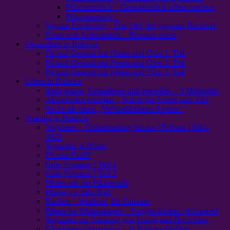
Pflanzenmilch – Getreidemilch selber machen
Pflanzenmilch –
Vegane Ernährung – Das 1&1 der veganen Bäckerei
Essen und Achtsamkeit – Bewusst essen
Gesundheit in Balance
Fit und Gesund mit Fetten und Ölen 1. Teil
Fit und Gesund mit Fetten und Ölen 2. Teil
Fit und Gesund mit Fetten und Ölen 3. Teil
Leben in Balance
Ziele setzen, formulieren und erreichen – 6 Methoden
Aktionsplan erstellen – Schritt für Schritt zum Ziel
Suche dir einen „Verbindlichkeits-Partner“
Training in Balance
Yogalates – Onlinetraining Januar / Februar / März
2022
Yogalates at Home
Fit statt Faul!!
Gute Vorsätze ! Teil 1
Gute Vorsätze ! Teil 2
Pilates mit der Pilatesrolle
Pilates mit dem Ball
Rücken – Workout, für Zuhause
Pilates im Wohnzimmer – Fortgeschritten / Advanced
Yogalates zur Stärkung von Lunge und Bronchien
Gleichgewichtstraining – In Balance bleiben