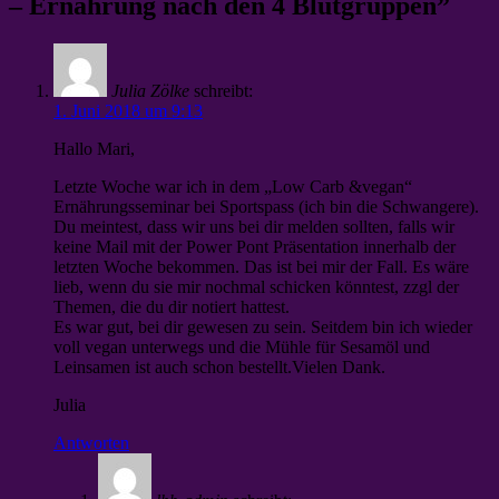
– Ernährung nach den 4 Blutgruppen”
Julia Zölke
schreibt:
1. Juni 2018 um 9:13
Hallo Mari,
Letzte Woche war ich in dem „Low Carb &vegan“
Ernährungsseminar bei Sportspass (ich bin die Schwangere).
Du meintest, dass wir uns bei dir melden sollten, falls wir
keine Mail mit der Power Pont Präsentation innerhalb der
letzten Woche bekommen. Das ist bei mir der Fall. Es wäre
lieb, wenn du sie mir nochmal schicken könntest, zzgl der
Themen, die du dir notiert hattest.
Es war gut, bei dir gewesen zu sein. Seitdem bin ich wieder
voll vegan unterwegs und die Mühle für Sesamöl und
Leinsamen ist auch schon bestellt.Vielen Dank.
Julia
Antworten