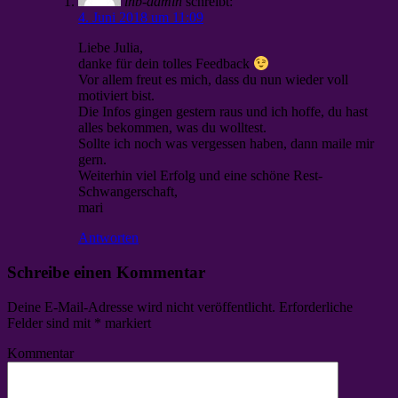
lhb-admin
schreibt:
4. Juni 2018 um 11:09
Liebe Julia,
danke für dein tolles Feedback
Vor allem freut es mich, dass du nun wieder voll
motiviert bist.
Die Infos gingen gestern raus und ich hoffe, du hast
alles bekommen, was du wolltest.
Sollte ich noch was vergessen haben, dann maile mir
gern.
Weiterhin viel Erfolg und eine schöne Rest-
Schwangerschaft,
mari
Antworten
Schreibe einen Kommentar
Deine E-Mail-Adresse wird nicht veröffentlicht.
Erforderliche
Felder sind mit
*
markiert
Kommentar