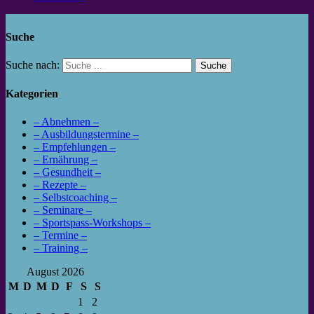
Suche
Suche nach:
Kategorien
– Abnehmen –
– Ausbildungstermine –
– Empfehlungen –
– Ernährung –
– Gesundheit –
– Rezepte –
– Selbstcoaching –
– Seminare –
– Sportspass-Workshops –
– Termine –
– Training –
August 2026
M
D
M
D
F
S
S
1
2