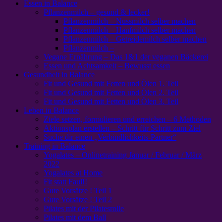
Essen in Balance
Pflanzenmilch – gesund & lecker!
Pflanzenmilch – Nussmilch selber machen
Pflanzenmilch – Hanfmilch selber machen
Pflanzenmilch – Getreidemilch selber machen
Pflanzenmilch –
Vegane Ernährung – Das 1&1 der veganen Bäckerei
Essen und Achtsamkeit – Bewusst essen
Gesundheit in Balance
Fit und Gesund mit Fetten und Ölen 1. Teil
Fit und Gesund mit Fetten und Ölen 2. Teil
Fit und Gesund mit Fetten und Ölen 3. Teil
Leben in Balance
Ziele setzen, formulieren und erreichen – 6 Methoden
Aktionsplan erstellen – Schritt für Schritt zum Ziel
Suche dir einen „Verbindlichkeits-Partner“
Training in Balance
Yogalates – Onlinetraining Januar / Februar / März
2022
Yogalates at Home
Fit statt Faul!!
Gute Vorsätze ! Teil 1
Gute Vorsätze ! Teil 2
Pilates mit der Pilatesrolle
Pilates mit dem Ball