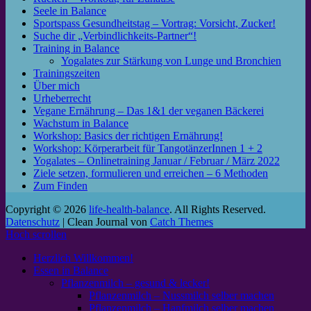
Seele in Balance
Sportspass Gesundheitstag – Vortrag: Vorsicht, Zucker!
Suche dir „Verbindlichkeits-Partner“!
Training in Balance
Yogalates zur Stärkung von Lunge und Bronchien
Trainingszeiten
Über mich
Urheberrecht
Vegane Ernährung – Das 1&1 der veganen Bäckerei
Wachstum in Balance
Workshop: Basics der richtigen Ernährung!
Workshop: Körperarbeit für TangotänzerInnen 1 + 2
Yogalates – Onlinetraining Januar / Februar / März 2022
Ziele setzen, formulieren und erreichen – 6 Methoden
Zum Finden
Copyright © 2026
life-health-balance
. All Rights Reserved.
Datenschutz
| Clean Journal von
Catch Themes
Hoch scrollen
Herzlich Willkommen!
Essen in Balance
Pflanzenmilch – gesund & lecker!
Pflanzenmilch – Nussmilch selber machen
Pflanzenmilch – Hanfmilch selber machen