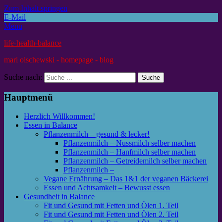
Zum Inhalt springen
E-Mail
Menu
life-health-balance
mari olschewski - homepage - blog
Suche nach:
Hauptmenü
Herzlich Willkommen!
Essen in Balance
Pflanzenmilch – gesund & lecker!
Pflanzenmilch – Nussmilch selber machen
Pflanzenmilch – Hanfmilch selber machen
Pflanzenmilch – Getreidemilch selber machen
Pflanzenmilch –
Vegane Ernährung – Das 1&1 der veganen Bäckerei
Essen und Achtsamkeit – Bewusst essen
Gesundheit in Balance
Fit und Gesund mit Fetten und Ölen 1. Teil
Fit und Gesund mit Fetten und Ölen 2. Teil