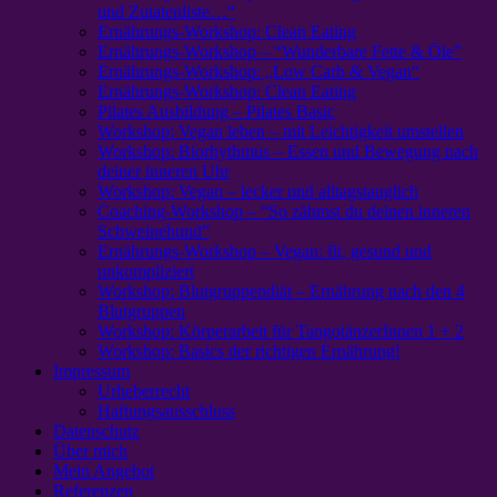
und Zutatenliste…“
Ernährungs-Workshop: Clean Eating
Ernährungs-Workshop – “Wunderbare Fette & Öle”
Ernährungs-Workshop: „Low Carb & Vegan“
Ernährungs-Workshop: Clean Eating
Pilates Ausbildung – Pilates Basic
Workshop: Vegan leben – mit Leichtigkeit umstellen
Workshop: Biorhythmus – Essen und Bewegung nach
deiner inneren Uhr
Workshop: Vegan – lecker und alltagstauglich
Coaching-Workshop – “So zähmst du deinen inneren
Schweinehund”
Ernährungs-Workshop – Vegan: fit, gesund und
unkompliziert
Workshop: Blutgruppendiät – Ernährung nach den 4
Blutgruppen
Workshop: Körperarbeit für TangotänzerInnen 1 + 2
Workshop: Basics der richtigen Ernährung!
Impressum
Urheberrecht
Haftungsausschluss
Datenschutz
Über mich
Mein Angebot
Referenzen