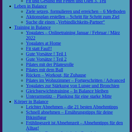
Fit und Gesund mit Fetten und Ölen 3. Teil
Leben in Balance
Ziele setzen, formulieren und erreichen – 6 Methoden
Aktionsplan erstellen – Schritt für Schritt zum Ziel
Suche dir einen „Verbindlichkeits-Partner“
Training in Balance
Yogalates – Onlinetraining Januar / Februar / März
2022
Yogalates at Home
Fit statt Faul!!
Gute Vorsätze ! Teil 1
Gute Vorsätze ! Teil 2
Pilates mit der Pilatesrolle
Pilates mit dem Ball
Rücken – Workout, für Zuhause
Pilates im Wohnzimmer – Fortgeschritten / Advanced
Yogalates zur Stärkung von Lunge und Bronchien
Gleichgewichtstraining – In Balance bleiben
Unterarmstütz – Planking für eine starke Mitte
Körper in Balance
Leichter Abnehmen – die 21 besten Abnehmtipps
Schnell abnehmen – Ernährungstipps für deine
Bikinifigur
Frühlingszeit ist Abnehmzeit – Abnehmtipps für den
Alltag!