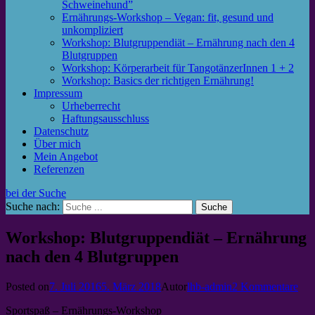
Schweinehund”
Ernährungs-Workshop – Vegan: fit, gesund und
unkompliziert
Workshop: Blutgruppendiät – Ernährung nach den 4
Blutgruppen
Workshop: Körperarbeit für TangotänzerInnen 1 + 2
Workshop: Basics der richtigen Ernährung!
Impressum
Urheberrecht
Haftungsausschluss
Datenschutz
Über mich
Mein Angebot
Referenzen
bei der Suche
Suche nach:
Workshop: Blutgruppendiät – Ernährung
nach den 4 Blutgruppen
Posted on
7. Juli 2016
5. März 2018
Autor
lhb-admin
2 Kommentare
Sportspaß – Ernährungs-Workshop