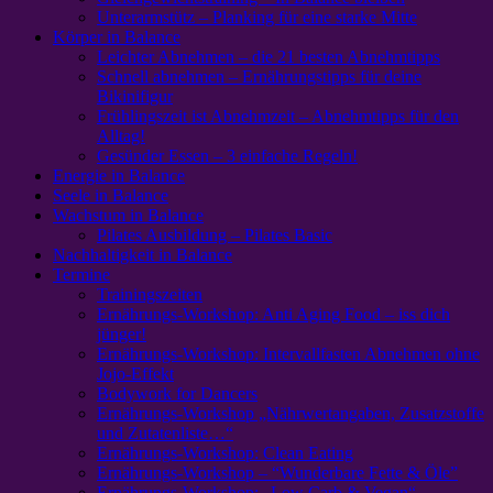
Unterarmstütz – Planking für eine starke Mitte
Körper in Balance
Leichter Abnehmen – die 21 besten Abnehmtipps
Schnell abnehmen – Ernährungstipps für deine
Bikinifigur
Frühlingszeit ist Abnehmzeit – Abnehmtipps für den
Alltag!
Gesünder Essen – 3 einfache Regeln!
Energie in Balance
Seele in Balance
Wachstum in Balance
Pilates Ausbildung – Pilates Basic
Nachhaltigkeit in Balance
Termine
Trainingszeiten
Ernährungs-Workshop: Anti Aging Food – iss dich
jünger!
Ernährungs-Workshop: Intervallfasten Abnehmen ohne
Jojo-Effekt
Bodywork for Dancers
Ernährungs-Workshop „Nährwertangaben, Zusatzstoffe
und Zutatenliste…“
Ernährungs-Workshop: Clean Eating
Ernährungs-Workshop – “Wunderbare Fette & Öle”
Ernährungs-Workshop: „Low Carb & Vegan“