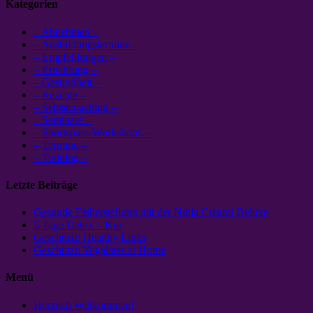
Kategorien
– Abnehmen –
– Ausbildungstermine –
– Empfehlungen –
– Ernährung –
– Gesundheit –
– Rezepte –
– Selbstcoaching –
– Seminare –
– Sportspass-Workshops –
– Termine –
– Training –
Letzte Beiträge
Gesunde Eisherstellung mit der Ninja Creami Deluxe
5 Tage Detox – Kur
Geschützt: Healthy Links
Geschützt: Yogalates at Home
Menü
Herzlich Willkommen!