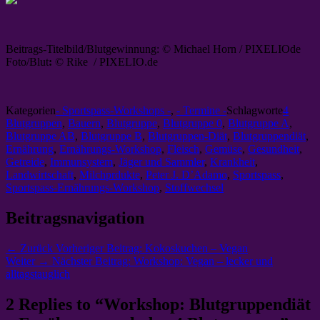
Beitrags-Titelbild/Blutgewinnung: © Michael Horn / PIXELIOde
Foto/Blut
:
© Rike / PIXELIO.de
Kategorien
- Sportspass-Workshops -
,
- Termine -
Schlagworte
4
Blutgruppen
,
Bauern
,
Blutgruppe
,
Blutgruppe 0
,
Blutgruppe A
,
Blutgruppe AB
,
Blutgruppe B
,
Blutgruppen-Diät
,
Blutgruppendiät
,
Ernährung
,
Ernährungs-Workshop
,
Fleisch
,
Gemüse
,
Gesundheit
,
Getreide
,
Immunsystem
,
Jäger und Sammler
,
Krankheit
,
Landwirtschaft
,
Milchprdukte
,
Peter J. D’Adamo
,
Sportspass
,
Sportspass-Ernährungs-Workshop
,
Stoffwechsel
Beitragsnavigation
← Zurück
Vorheriger Beitrag:
Kokoskuchen – Vegan
Weiter →
Nächster Beitrag:
Workshop: Vegan – lecker und
alltagstauglich
2 Replies to “Workshop: Blutgruppendiät