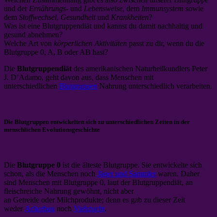
und der
Ernährungs-
und
Lebensweise
, dem
Immunsystem
sowie
dem
Stoffwechsel
,
Gesundheit
und
Krankheiten
?
Was ist eine Blutgruppendiät und kannst du damit nachhaltig und
gesund abnehmen?
Welche Art von
körperlichen Aktivitäten
passt zu dir, wenn du die
Blutgruppe 0, A, B oder AB hast?
Die
Blutgruppendiät
des amerikanischen Naturheilkundlers Peter
J. D’Adamo, geht davon aus, dass Menschen mit
unterschiedlichen
Blutgruppen
Nahrung unterschiedlich verarbeiten.
Die Blutgruppen entwickelten sich zu unterschiedlichen Zeiten in der
menschlichen Evolutionsgeschichte
Die
Blutgruppe 0
ist die älteste Blutgruppe. Sie entwickelte sich
schon, als die Menschen noch
Jäger und Sammler
waren. Daher
sind Menschen mit Blutgruppe 0, laut der Blutgruppendiät, an
fleischreiche Nahrung gewöhnt, nicht aber
an Getreide oder Milchprodukte; denn es gab zu dieser Zeit
weder
Ackerbau
noch
Viehzucht
.