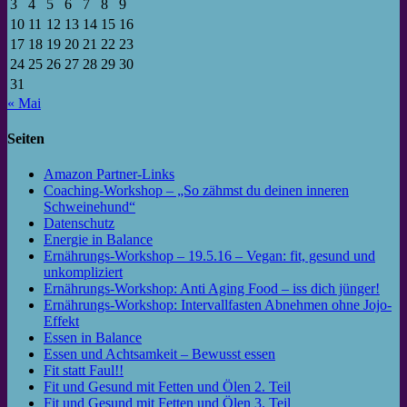
3
4
5
6
7
8
9
10
11
12
13
14
15
16
17
18
19
20
21
22
23
24
25
26
27
28
29
30
31
« Mai
Seiten
Amazon Partner-Links
Coaching-Workshop – „So zähmst du deinen inneren
Schweinehund“
Datenschutz
Energie in Balance
Ernährungs-Workshop – 19.5.16 – Vegan: fit, gesund und
unkompliziert
Ernährungs-Workshop: Anti Aging Food – iss dich jünger!
Ernährungs-Workshop: Intervallfasten Abnehmen ohne Jojo-
Effekt
Essen in Balance
Essen und Achtsamkeit – Bewusst essen
Fit statt Faul!!
Fit und Gesund mit Fetten und Ölen 2. Teil
Fit und Gesund mit Fetten und Ölen 3. Teil