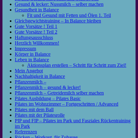
Gesund & lecker: Nussmilch – selber machen
Gesundheit in Balance
Fit und Gesund mit Fetten und Ölen 1. Teil
Gleichgewichtstraining – In Balance bleiben
Gute Vorsätze ! Teil 1
Gute Vorsätze ! Teil 2
Haftungsausschluss
Herzlich Willkommen!
Impressum
Körper in Balance
Leben in Balance
Aktionsplan erstellen – Schritt für Schritt zum Ziel!
Mein Angebot
Nachhaltigkeit in Balance
Pflanzenmilch –
Pflanzenmilch – gesund & lecker!
Pflanzenmilch – Getreidemilch selber machen
Pilates Ausbildung – Pilates Basic
Pilates im Wohnzimmer – Fortgeschritten / Advanced
Pilates mit dem Ball
Pilates mit der Pilatesrolle
PIP und FIP – Pilates im Park und Fasziales Rückentraining
im Park
Referenzen
Rücken – Workout, für Zuhause