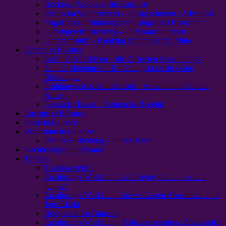
Rücken – Workout, für Zuhause
Pilates im Wohnzimmer – Fortgeschritten / Advanced
Yogalates zur Stärkung von Lunge und Bronchien
Gleichgewichtstraining – In Balance bleiben
Unterarmstütz – Planking für eine starke Mitte
Körper in Balance
Leichter Abnehmen – die 21 besten Abnehmtipps
Schnell abnehmen – Ernährungstipps für deine
Bikinifigur
Frühlingszeit ist Abnehmzeit – Abnehmtipps für den
Alltag!
Gesünder Essen – 3 einfache Regeln!
Energie in Balance
Seele in Balance
Wachstum in Balance
Pilates Ausbildung – Pilates Basic
Nachhaltigkeit in Balance
Termine
Trainingszeiten
Ernährungs-Workshop: Anti Aging Food – iss dich
jünger!
Ernährungs-Workshop: Intervallfasten Abnehmen ohne
Jojo-Effekt
Bodywork for Dancers
Ernährungs-Workshop „Nährwertangaben, Zusatzstoffe