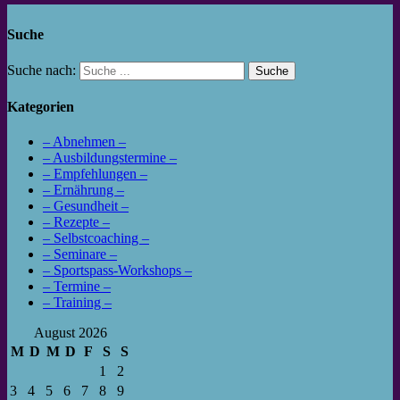
Suche
Suche nach:
Kategorien
– Abnehmen –
– Ausbildungstermine –
– Empfehlungen –
– Ernährung –
– Gesundheit –
– Rezepte –
– Selbstcoaching –
– Seminare –
– Sportspass-Workshops –
– Termine –
– Training –
August 2026
M
D
M
D
F
S
S
1
2
3
4
5
6
7
8
9