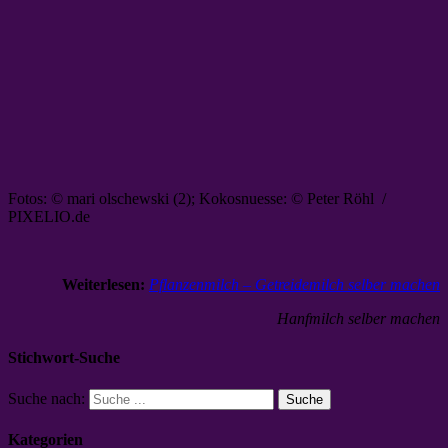
Fotos: © mari olschewski (2); Kokosnuesse: © Peter Röhl /
PIXELIO.de
Weiterlesen:
Pflanzenmilch – Getreidemilch selber machen
Hanfmilch selber machen
Stichwort-Suche
Suche nach:
Kategorien