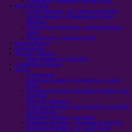
Unterarmstütz – Planking für eine starke Mitte
Körper in Balance
Leichter Abnehmen – die 21 besten Abnehmtipps
Schnell abnehmen – Ernährungstipps für deine
Bikinifigur
Frühlingszeit ist Abnehmzeit – Abnehmtipps für den
Alltag!
Gesünder Essen – 3 einfache Regeln!
Energie in Balance
Seele in Balance
Wachstum in Balance
Pilates Ausbildung – Pilates Basic
Nachhaltigkeit in Balance
Termine
Trainingszeiten
Ernährungs-Workshop: Anti Aging Food – iss dich
jünger!
Ernährungs-Workshop: Intervallfasten Abnehmen ohne
Jojo-Effekt
Bodywork for Dancers
Ernährungs-Workshop „Nährwertangaben, Zusatzstoffe
und Zutatenliste…“
Ernährungs-Workshop: Clean Eating
Ernährungs-Workshop – “Wunderbare Fette & Öle”
Ernährungs-Workshop: „Low Carb & Vegan“