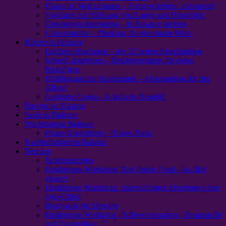
Pilates im Wohnzimmer – Fortgeschritten / Advanced
Yogalates zur Stärkung von Lunge und Bronchien
Gleichgewichtstraining – In Balance bleiben
Unterarmstütz – Planking für eine starke Mitte
Körper in Balance
Leichter Abnehmen – die 21 besten Abnehmtipps
Schnell abnehmen – Ernährungstipps für deine
Bikinifigur
Frühlingszeit ist Abnehmzeit – Abnehmtipps für den
Alltag!
Gesünder Essen – 3 einfache Regeln!
Energie in Balance
Seele in Balance
Wachstum in Balance
Pilates Ausbildung – Pilates Basic
Nachhaltigkeit in Balance
Termine
Trainingszeiten
Ernährungs-Workshop: Anti Aging Food – iss dich
jünger!
Ernährungs-Workshop: Intervallfasten Abnehmen ohne
Jojo-Effekt
Bodywork for Dancers
Ernährungs-Workshop „Nährwertangaben, Zusatzstoffe
und Zutatenliste…“