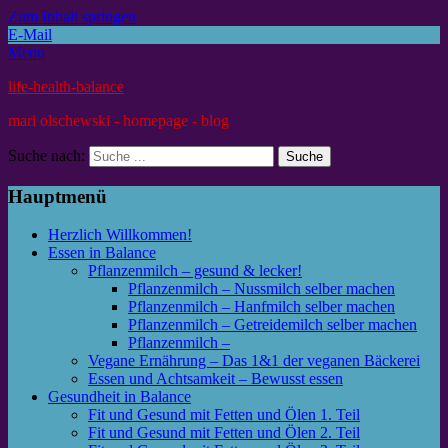
Zum Inhalt springen
E-Mail
Menu
life-health-balance
mari olschewski - homepage - blog
Suche nach:
Hauptmenü
Herzlich Willkommen!
Essen in Balance
Pflanzenmilch – gesund & lecker!
Pflanzenmilch – Nussmilch selber machen
Pflanzenmilch – Hanfmilch selber machen
Pflanzenmilch – Getreidemilch selber machen
Pflanzenmilch –
Vegane Ernährung – Das 1&1 der veganen Bäckerei
Essen und Achtsamkeit – Bewusst essen
Gesundheit in Balance
Fit und Gesund mit Fetten und Ölen 1. Teil
Fit und Gesund mit Fetten und Ölen 2. Teil