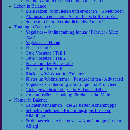
Fit und Gesund mit Fetten und Ölen 3. Teil
Leben in Balance
Ziele setzen, formulieren und erreichen – 6 Methoden
Aktionsplan erstellen – Schritt für Schritt zum Ziel
Suche dir einen „Verbindlichkeits-Partner“
Training in Balance
Yogalates – Onlinetraining Januar / Februar / März
2022
Yogalates at Home
Fit statt Faul!!
Gute Vorsätze ! Teil 1
Gute Vorsätze ! Teil 2
Pilates mit der Pilatesrolle
Pilates mit dem Ball
Rücken – Workout, für Zuhause
Pilates im Wohnzimmer – Fortgeschritten / Advanced
Yogalates zur Stärkung von Lunge und Bronchien
Gleichgewichtstraining – In Balance bleiben
Unterarmstütz – Planking für eine starke Mitte
Körper in Balance
Leichter Abnehmen – die 21 besten Abnehmtipps
Schnell abnehmen – Ernährungstipps für deine
Bikinifigur
Frühlingszeit ist Abnehmzeit – Abnehmtipps für den
Alltag!