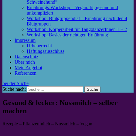
Schweinehund”
Ernährungs-Workshop – Vegan: fit, gesund und
unkompliziert
Workshop: Blutgruppendiät – Ernährung nach den 4
Blutgruppen
Workshop: Körperarbeit für TangotänzerInnen 1 + 2
Workshop: Basics der richtigen Ernährung!
Impressum
Urheberrecht
Haftungsausschluss
Datenschutz
Über mich
Mein Angebot
Referenzen
bei der Suche
Suche nach:
Gesund & lecker: Nussmilch – selber
machen
Rezepte – Pflanzenmilch – Nussmilch – Vegan