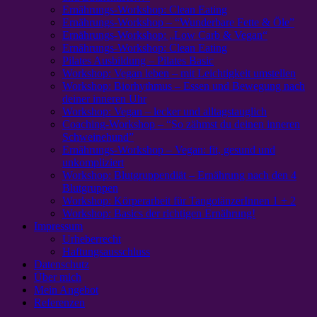
Ernährungs-Workshop: Clean Eating
Ernährungs-Workshop – “Wunderbare Fette & Öle”
Ernährungs-Workshop: „Low Carb & Vegan“
Ernährungs-Workshop: Clean Eating
Pilates Ausbildung – Pilates Basic
Workshop: Vegan leben – mit Leichtigkeit umstellen
Workshop: Biorhythmus – Essen und Bewegung nach
deiner inneren Uhr
Workshop: Vegan – lecker und alltagstauglich
Coaching-Workshop – “So zähmst du deinen inneren
Schweinehund”
Ernährungs-Workshop – Vegan: fit, gesund und
unkompliziert
Workshop: Blutgruppendiät – Ernährung nach den 4
Blutgruppen
Workshop: Körperarbeit für TangotänzerInnen 1 + 2
Workshop: Basics der richtigen Ernährung!
Impressum
Urheberrecht
Haftungsausschluss
Datenschutz
Über mich
Mein Angebot
Referenzen