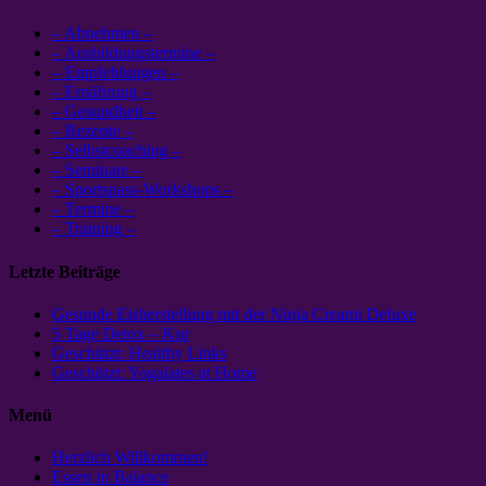
– Abnehmen –
– Ausbildungstermine –
– Empfehlungen –
– Ernährung –
– Gesundheit –
– Rezepte –
– Selbstcoaching –
– Seminare –
– Sportspass-Workshops –
– Termine –
– Training –
Letzte Beiträge
Gesunde Eisherstellung mit der Ninja Creami Deluxe
5 Tage Detox – Kur
Geschützt: Healthy Links
Geschützt: Yogalates at Home
Menü
Herzlich Willkommen!
Essen in Balance