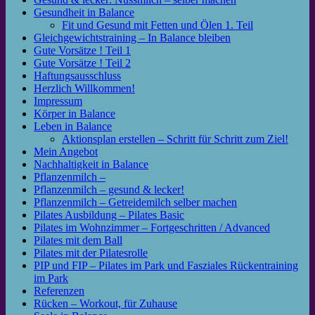
Gesundheit in Balance
Fit und Gesund mit Fetten und Ölen 1. Teil
Gleichgewichtstraining – In Balance bleiben
Gute Vorsätze ! Teil 1
Gute Vorsätze ! Teil 2
Haftungsausschluss
Herzlich Willkommen!
Impressum
Körper in Balance
Leben in Balance
Aktionsplan erstellen – Schritt für Schritt zum Ziel!
Mein Angebot
Nachhaltigkeit in Balance
Pflanzenmilch –
Pflanzenmilch – gesund & lecker!
Pflanzenmilch – Getreidemilch selber machen
Pilates Ausbildung – Pilates Basic
Pilates im Wohnzimmer – Fortgeschritten / Advanced
Pilates mit dem Ball
Pilates mit der Pilatesrolle
PIP und FIP – Pilates im Park und Fasziales Rückentraining
im Park
Referenzen
Rücken – Workout, für Zuhause