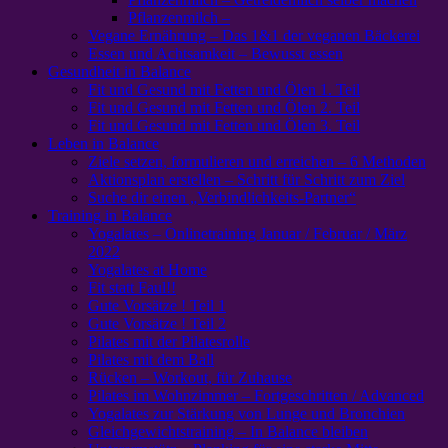
Pflanzenmilch –
Vegane Ernährung – Das 1&1 der veganen Bäckerei
Essen und Achtsamkeit – Bewusst essen
Gesundheit in Balance
Fit und Gesund mit Fetten und Ölen 1. Teil
Fit und Gesund mit Fetten und Ölen 2. Teil
Fit und Gesund mit Fetten und Ölen 3. Teil
Leben in Balance
Ziele setzen, formulieren und erreichen – 6 Methoden
Aktionsplan erstellen – Schritt für Schritt zum Ziel
Suche dir einen „Verbindlichkeits-Partner“
Training in Balance
Yogalates – Onlinetraining Januar / Februar / März
2022
Yogalates at Home
Fit statt Faul!!
Gute Vorsätze ! Teil 1
Gute Vorsätze ! Teil 2
Pilates mit der Pilatesrolle
Pilates mit dem Ball
Rücken – Workout, für Zuhause
Pilates im Wohnzimmer – Fortgeschritten / Advanced
Yogalates zur Stärkung von Lunge und Bronchien
Gleichgewichtstraining – In Balance bleiben