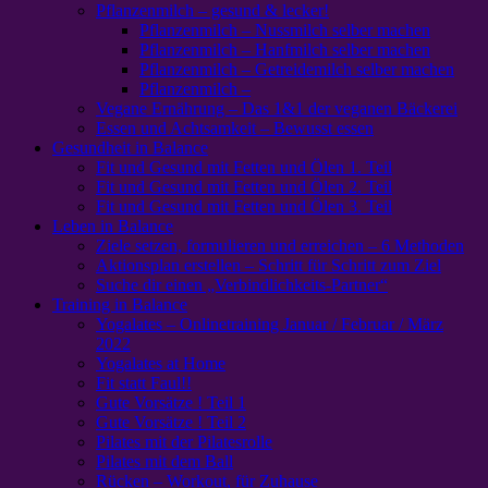
Pflanzenmilch – gesund & lecker!
Pflanzenmilch – Nussmilch selber machen
Pflanzenmilch – Hanfmilch selber machen
Pflanzenmilch – Getreidemilch selber machen
Pflanzenmilch –
Vegane Ernährung – Das 1&1 der veganen Bäckerei
Essen und Achtsamkeit – Bewusst essen
Gesundheit in Balance
Fit und Gesund mit Fetten und Ölen 1. Teil
Fit und Gesund mit Fetten und Ölen 2. Teil
Fit und Gesund mit Fetten und Ölen 3. Teil
Leben in Balance
Ziele setzen, formulieren und erreichen – 6 Methoden
Aktionsplan erstellen – Schritt für Schritt zum Ziel
Suche dir einen „Verbindlichkeits-Partner“
Training in Balance
Yogalates – Onlinetraining Januar / Februar / März
2022
Yogalates at Home
Fit statt Faul!!
Gute Vorsätze ! Teil 1
Gute Vorsätze ! Teil 2
Pilates mit der Pilatesrolle
Pilates mit dem Ball
Rücken – Workout, für Zuhause