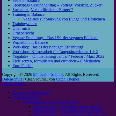
Seele in Balance
Sportspass Gesundheitstag – Vortrag: Vorsicht, Zucker!
Suche dir „Verbindlichkeits-Partner“!
Training in Balance
Yogalates zur Stärkung von Lunge und Bronchien
Trainingszeiten
Über mich
Urheberrecht
Vegane Ernährung – Das 1&1 der veganen Bäckerei
Wachstum in Balance
Workshop: Basics der richtigen Ernährung!
Workshop: Körperarbeit für TangotänzerInnen 1 + 2
Yogalates – Onlinetraining Januar / Februar / März 2022
Ziele setzen, formulieren und erreichen – 6 Methoden
Zum Finden
Copyright © 2026
life-health-balance
. All Rights Reserved.
Datenschutz
| Clean Journal von
Catch Themes
Hoch scrollen
Herzlich Willkommen!
Essen in Balance
Pflanzenmilch – gesund & lecker!
Pflanzenmilch – Nussmilch selber machen
Pflanzenmilch – Hanfmilch selber machen
Pflanzenmilch – Getreidemilch selber machen