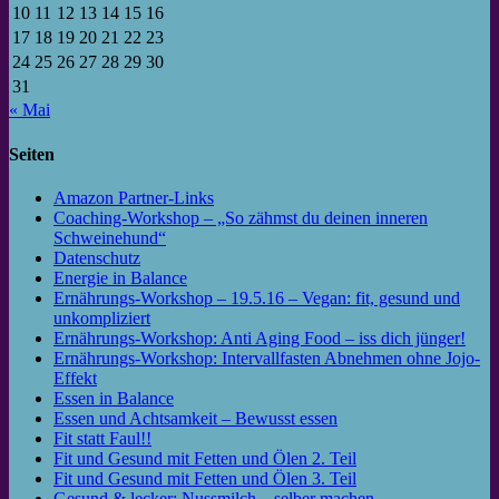
10
11
12
13
14
15
16
17
18
19
20
21
22
23
24
25
26
27
28
29
30
31
« Mai
Seiten
Amazon Partner-Links
Coaching-Workshop – „So zähmst du deinen inneren
Schweinehund“
Datenschutz
Energie in Balance
Ernährungs-Workshop – 19.5.16 – Vegan: fit, gesund und
unkompliziert
Ernährungs-Workshop: Anti Aging Food – iss dich jünger!
Ernährungs-Workshop: Intervallfasten Abnehmen ohne Jojo-
Effekt
Essen in Balance
Essen und Achtsamkeit – Bewusst essen
Fit statt Faul!!
Fit und Gesund mit Fetten und Ölen 2. Teil
Fit und Gesund mit Fetten und Ölen 3. Teil
Gesund & lecker: Nussmilch – selber machen