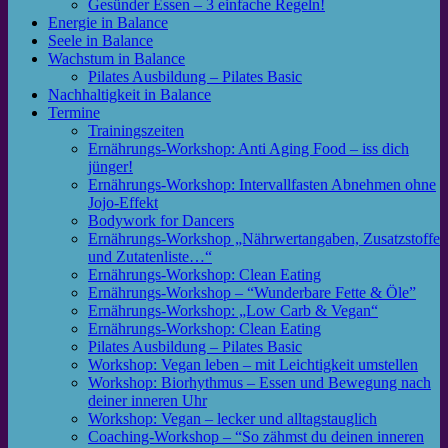
Gesünder Essen – 3 einfache Regeln!
Energie in Balance
Seele in Balance
Wachstum in Balance
Pilates Ausbildung – Pilates Basic
Nachhaltigkeit in Balance
Termine
Trainingszeiten
Ernährungs-Workshop: Anti Aging Food – iss dich
jünger!
Ernährungs-Workshop: Intervallfasten Abnehmen ohne
Jojo-Effekt
Bodywork for Dancers
Ernährungs-Workshop „Nährwertangaben, Zusatzstoffe
und Zutatenliste…“
Ernährungs-Workshop: Clean Eating
Ernährungs-Workshop – “Wunderbare Fette & Öle”
Ernährungs-Workshop: „Low Carb & Vegan“
Ernährungs-Workshop: Clean Eating
Pilates Ausbildung – Pilates Basic
Workshop: Vegan leben – mit Leichtigkeit umstellen
Workshop: Biorhythmus – Essen und Bewegung nach
deiner inneren Uhr
Workshop: Vegan – lecker und alltagstauglich
Coaching-Workshop – “So zähmst du deinen inneren