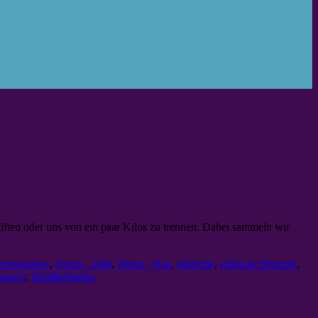
giften oder uns von ein paar Kilos zu trennen. Dabei sammeln wir
pressionen
,
Detox - Diät
,
Detox - Kur
,
einfache
,
einfache Rezepte
,
ngung
,
Wohlbefinden