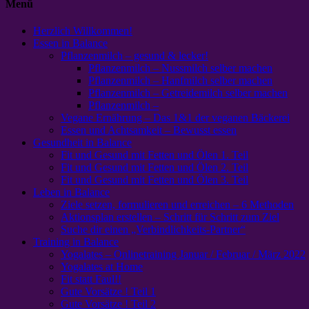
Menü
Herzlich Willkommen!
Essen in Balance
Pflanzenmilch – gesund & lecker!
Pflanzenmilch – Nussmilch selber machen
Pflanzenmilch – Hanfmilch selber machen
Pflanzenmilch – Getreidemilch selber machen
Pflanzenmilch –
Vegane Ernährung – Das 1&1 der veganen Bäckerei
Essen und Achtsamkeit – Bewusst essen
Gesundheit in Balance
Fit und Gesund mit Fetten und Ölen 1. Teil
Fit und Gesund mit Fetten und Ölen 2. Teil
Fit und Gesund mit Fetten und Ölen 3. Teil
Leben in Balance
Ziele setzen, formulieren und erreichen – 6 Methoden
Aktionsplan erstellen – Schritt für Schritt zum Ziel
Suche dir einen „Verbindlichkeits-Partner“
Training in Balance
Yogalates – Onlinetraining Januar / Februar / März 2022
Yogalates at Home
Fit statt Faul!!
Gute Vorsätze ! Teil 1
Gute Vorsätze ! Teil 2