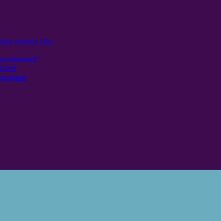
iner inneren Uhr
chweinehund”
ziert
tgruppen