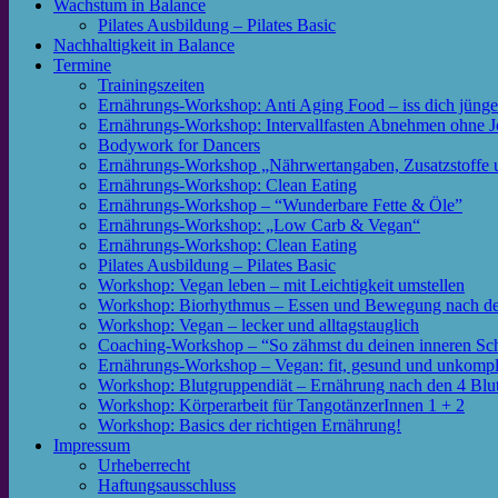
Wachstum in Balance
Pilates Ausbildung – Pilates Basic
Nachhaltigkeit in Balance
Termine
Trainingszeiten
Ernährungs-Workshop: Anti Aging Food – iss dich jünge
Ernährungs-Workshop: Intervallfasten Abnehmen ohne J
Bodywork for Dancers
Ernährungs-Workshop „Nährwertangaben, Zusatzstoffe 
Ernährungs-Workshop: Clean Eating
Ernährungs-Workshop – “Wunderbare Fette & Öle”
Ernährungs-Workshop: „Low Carb & Vegan“
Ernährungs-Workshop: Clean Eating
Pilates Ausbildung – Pilates Basic
Workshop: Vegan leben – mit Leichtigkeit umstellen
Workshop: Biorhythmus – Essen und Bewegung nach de
Workshop: Vegan – lecker und alltagstauglich
Coaching-Workshop – “So zähmst du deinen inneren S
Ernährungs-Workshop – Vegan: fit, gesund und unkompli
Workshop: Blutgruppendiät – Ernährung nach den 4 Blu
Workshop: Körperarbeit für TangotänzerInnen 1 + 2
Workshop: Basics der richtigen Ernährung!
Impressum
Urheberrecht
Haftungsausschluss