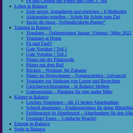
Fit und Gesund mit Fetten und Ölen 3. Teil
Leben in Balance
Ziele setzen, formulieren und erreichen – 6 Methoden
Aktionsplan erstellen – Schritt für Schritt zum Ziel
Suche dir einen „Verbindlichkeits-Partner“
Training in Balance
Yogalates – Onlinetraining Januar / Februar / März 2022
Yogalates at Home
Fit statt Faul!!
Gute Vorsätze ! Teil 1
Gute Vorsätze ! Teil 2
Pilates mit der Pilatesrolle
Pilates mit dem Ball
Rücken – Workout, für Zuhause
Pilates im Wohnzimmer – Fortgeschritten / Advanced
Yogalates zur Stärkung von Lunge und Bronchien
Gleichgewichtstraining – In Balance bleiben
Unterarmstütz – Planking für eine starke Mitte
Körper in Balance
Leichter Abnehmen – die 21 besten Abnehmtipps
Schnell abnehmen – Ernährungstipps für deine Bikinifig
Frühlingszeit ist Abnehmzeit – Abnehmtipps für den Allt
Gesünder Essen – 3 einfache Regeln!
Energie in Balance
Seele in Balance