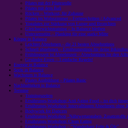
Pilates mit der Pilatesrolle
Pilates mit dem Ball
Rücken – Workout, für Zuhause
Pilates im Wohnzimmer – Fortgeschritten / Advanced
Yogalates zur Stärkung von Lunge und Bronchien
Gleichgewichtstraining – In Balance bleiben
Unterarmstütz – Planking für eine starke Mitte
Körper in Balance
Leichter Abnehmen – die 21 besten Abnehmtipps
Schnell abnehmen – Ernährungstipps für deine Bikinifig
Frühlingszeit ist Abnehmzeit – Abnehmtipps für den Allt
Gesünder Essen – 3 einfache Regeln!
Energie in Balance
Seele in Balance
Wachstum in Balance
Pilates Ausbildung – Pilates Basic
Nachhaltigkeit in Balance
Termine
Trainingszeiten
Ernährungs-Workshop: Anti Aging Food – iss dich jünge
Ernährungs-Workshop: Intervallfasten Abnehmen ohne J
Bodywork for Dancers
Ernährungs-Workshop „Nährwertangaben, Zusatzstoffe 
Ernährungs-Workshop: Clean Eating
Ernährungs-Workshop – “Wunderbare Fette & Öle”