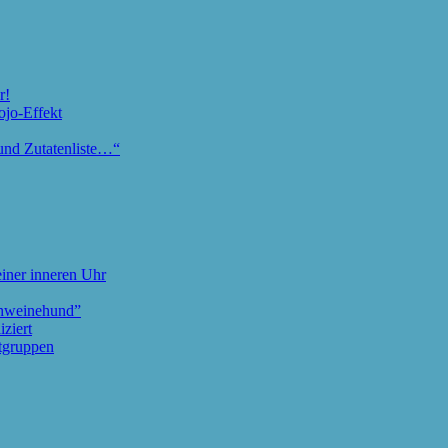
r!
ojo-Effekt
und Zutatenliste…“
iner inneren Uhr
chweinehund”
ziert
tgruppen