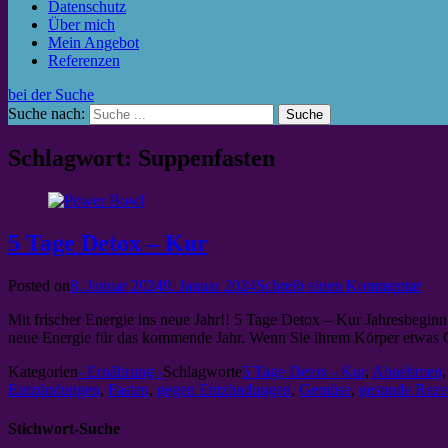
Datenschutz
Über mich
Mein Angebot
Referenzen
bei der Suche
Suche nach:
Schlagwort: Suppenfasten
5 Tage Detox – Kur
Posted on
8. Januar 2024
9. Januar 2024
Schreib einen Kommentar
Mit frischer Energie ins neue Jahr!! 5 Tage Detox – Kur Jahresbeginn
neue Energie für das kommende Jahr. Wenn Sie ihrem Körper etwas G
Kategorien
- Ernährung -
Schlagworte
5 Tage Detox - Kur
,
Abnehmen
Entzündungen
,
Fasten
,
gegen Entzündungen
,
Gemüse
,
gesunde Reze
Stichwort-Suche