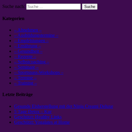
Suche nach:
Kategorien
– Abnehmen –
– Ausbildungstermine –
– Empfehlungen –
– Ernährung –
– Gesundheit –
– Rezepte –
– Selbstcoaching –
– Seminare –
– Sportspass-Workshops –
– Termine –
– Training –
Letzte Beiträge
Gesunde Eisherstellung mit der Ninja Creami Deluxe
5 Tage Detox – Kur
Geschützt: Healthy Links
Geschützt: Yogalates at Home