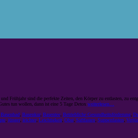
 und Frühjahr sind die perfekte Zeiten, den Körper zu entlasten, zu ent
utes tun wollen, dann ist eine 5 Tage Detox
weiterlesen…
,
Basenbad
,
Basenkur
,
Basentee
,
Betriebliche Gesundheitsförderung
,
De
pte
,
jünger
,
leichter
,
Leichtigkeit
,
Obst
,
Saftfasten
,
Suppenfasten
,
Verjü