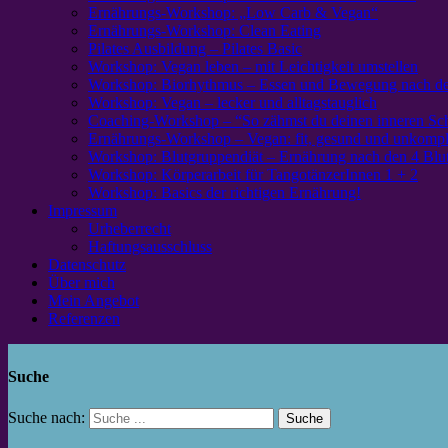
Ernährungs-Workshop: „Low Carb & Vegan“
Ernährungs-Workshop: Clean Eating
Pilates Ausbildung – Pilates Basic
Workshop: Vegan leben – mit Leichtigkeit umstellen
Workshop: Biorhythmus – Essen und Bewegung nach de
Workshop: Vegan – lecker und alltagstauglich
Coaching-Workshop – “So zähmst du deinen inneren S
Ernährungs-Workshop – Vegan: fit, gesund und unkompli
Workshop: Blutgruppendiät – Ernährung nach den 4 Blu
Workshop: Körperarbeit für TangotänzerInnen 1 + 2
Workshop: Basics der richtigen Ernährung!
Impressum
Urheberrecht
Haftungsausschluss
Datenschutz
Über mich
Mein Angebot
Referenzen
Suche
Suche nach: