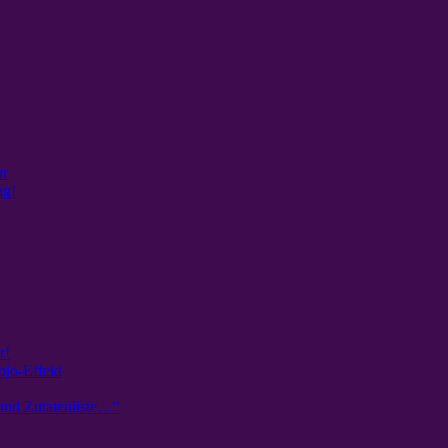
ur
ag!
r!
ojo-Effekt
und Zutatenliste…“