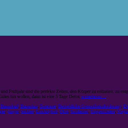
 und Frühjahr sind die perfekte Zeiten, den Körper zu entlasten, zu ent
utes tun wollen, dann ist eine 5 Tage Detox
weiterlesen…
,
Basenbad
,
Basenkur
,
Basentee
,
Betriebliche Gesundheitsförderung
,
De
pte
,
jünger
,
leichter
,
Leichtigkeit
,
Obst
,
Saftfasten
,
Suppenfasten
,
Verjü