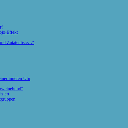
r!
ojo-Effekt
und Zutatenliste…“
iner inneren Uhr
chweinehund”
ziert
tgruppen