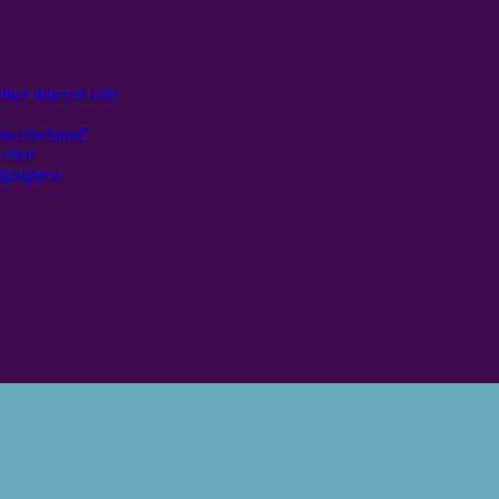
iner inneren Uhr
chweinehund”
ziert
tgruppen