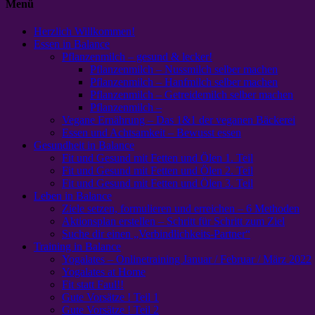
Menü
Herzlich Willkommen!
Essen in Balance
Pflanzenmilch – gesund & lecker!
Pflanzenmilch – Nussmilch selber machen
Pflanzenmilch – Hanfmilch selber machen
Pflanzenmilch – Getreidemilch selber machen
Pflanzenmilch –
Vegane Ernährung – Das 1&1 der veganen Bäckerei
Essen und Achtsamkeit – Bewusst essen
Gesundheit in Balance
Fit und Gesund mit Fetten und Ölen 1. Teil
Fit und Gesund mit Fetten und Ölen 2. Teil
Fit und Gesund mit Fetten und Ölen 3. Teil
Leben in Balance
Ziele setzen, formulieren und erreichen – 6 Methoden
Aktionsplan erstellen – Schritt für Schritt zum Ziel
Suche dir einen „Verbindlichkeits-Partner“
Training in Balance
Yogalates – Onlinetraining Januar / Februar / März 2022
Yogalates at Home
Fit statt Faul!!
Gute Vorsätze ! Teil 1
Gute Vorsätze ! Teil 2