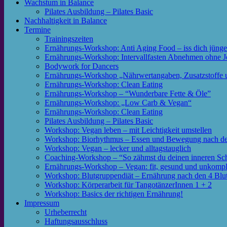
Wachstum in Balance
Pilates Ausbildung – Pilates Basic
Nachhaltigkeit in Balance
Termine
Trainingszeiten
Ernährungs-Workshop: Anti Aging Food – iss dich jünge
Ernährungs-Workshop: Intervallfasten Abnehmen ohne J
Bodywork for Dancers
Ernährungs-Workshop „Nährwertangaben, Zusatzstoffe 
Ernährungs-Workshop: Clean Eating
Ernährungs-Workshop – “Wunderbare Fette & Öle”
Ernährungs-Workshop: „Low Carb & Vegan“
Ernährungs-Workshop: Clean Eating
Pilates Ausbildung – Pilates Basic
Workshop: Vegan leben – mit Leichtigkeit umstellen
Workshop: Biorhythmus – Essen und Bewegung nach de
Workshop: Vegan – lecker und alltagstauglich
Coaching-Workshop – “So zähmst du deinen inneren S
Ernährungs-Workshop – Vegan: fit, gesund und unkompli
Workshop: Blutgruppendiät – Ernährung nach den 4 Blu
Workshop: Körperarbeit für TangotänzerInnen 1 + 2
Workshop: Basics der richtigen Ernährung!
Impressum
Urheberrecht
Haftungsausschluss