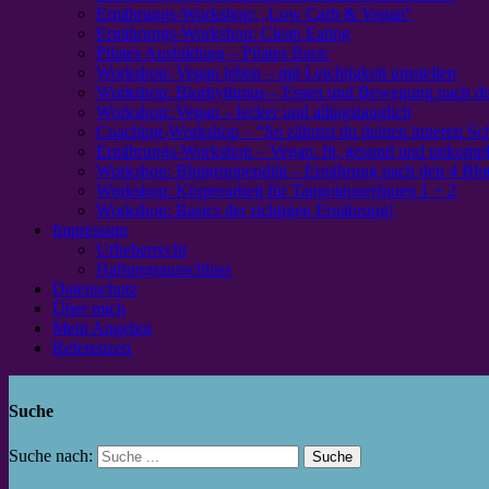
Ernährungs-Workshop: „Low Carb & Vegan“
Ernährungs-Workshop: Clean Eating
Pilates Ausbildung – Pilates Basic
Workshop: Vegan leben – mit Leichtigkeit umstellen
Workshop: Biorhythmus – Essen und Bewegung nach de
Workshop: Vegan – lecker und alltagstauglich
Coaching-Workshop – “So zähmst du deinen inneren S
Ernährungs-Workshop – Vegan: fit, gesund und unkompli
Workshop: Blutgruppendiät – Ernährung nach den 4 Blu
Workshop: Körperarbeit für TangotänzerInnen 1 + 2
Workshop: Basics der richtigen Ernährung!
Impressum
Urheberrecht
Haftungsausschluss
Datenschutz
Über mich
Mein Angebot
Referenzen
Suche
Suche nach: