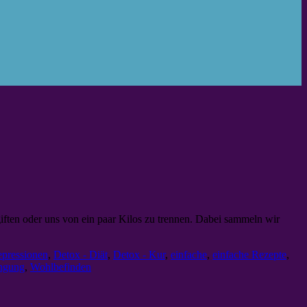
giften oder uns von ein paar Kilos zu trennen. Dabei sammeln wir
pressionen
,
Detox - Diät
,
Detox - Kur
,
einfache
,
einfache Rezepte
,
ngung
,
Wohlbefinden