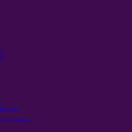
ur
ag!
r!
ojo-Effekt
und Zutatenliste…“