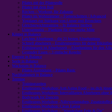
Pilates mit der Pilatesrolle
Pilates mit dem Ball
Rücken – Workout, für Zuhause
Pilates im Wohnzimmer – Fortgeschritten / Advanced
Yogalates zur Stärkung von Lunge und Bronchien
Gleichgewichtstraining – In Balance bleiben
Unterarmstütz – Planking für eine starke Mitte
Körper in Balance
Leichter Abnehmen – die 21 besten Abnehmtipps
Schnell abnehmen – Ernährungstipps für deine Bikinifig
Frühlingszeit ist Abnehmzeit – Abnehmtipps für den Allt
Gesünder Essen – 3 einfache Regeln!
Energie in Balance
Seele in Balance
Wachstum in Balance
Pilates Ausbildung – Pilates Basic
Nachhaltigkeit in Balance
Termine
Trainingszeiten
Ernährungs-Workshop: Anti Aging Food – iss dich jünge
Ernährungs-Workshop: Intervallfasten Abnehmen ohne J
Bodywork for Dancers
Ernährungs-Workshop „Nährwertangaben, Zusatzstoffe 
Ernährungs-Workshop: Clean Eating
Ernährungs-Workshop – “Wunderbare Fette & Öle”