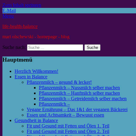
Zum Inhalt springen
E-Mail
Menu
life-health-balance
mari olschewski - homepage - blog
Suche nach:
Hauptmenü
Herzlich Willkommen!
Essen in Balance
Pflanzenmilch – gesund & lecker!
Pflanzenmilch – Nussmilch selber machen
Pflanzenmilch – Hanfmilch selber machen
Pflanzenmilch – Getreidemilch selber machen
Pflanzenmilch –
Vegane Ernährung – Das 1&1 der veganen Bäckerei
Essen und Achtsamkeit – Bewusst essen
Gesundheit in Balance
Fit und Gesund mit Fetten und Ölen 1. Teil
Fit und Gesund mit Fetten und Ölen 2. Teil