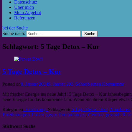
Datenschutz
Über mich
Mein Angebot
Referenzen
bei der Suche
Suche nach:
Schlagwort: 5 Tage Detox – Kur
5 Tage Detox – Kur
Posted on
8. Januar 2024
9. Januar 2024
Schreib einen Kommentar
Mit frischer Energie ins neue Jahr!! 5 Tage Detox – Kur Jahresbeginn
neue Energie für das kommende Jahr. Wenn Sie ihrem Körper etwas G
Kategorien
- Ernährung -
Schlagworte
5 Tage Detox - Kur
,
Abnehmen
Entzündungen
,
Fasten
,
gegen Entzündungen
,
Gemüse
,
gesunde Reze
Stichwort-Suche