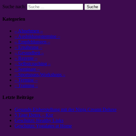
Suche nach:
Kategorien
– Abnehmen –
– Ausbildungstermine –
– Empfehlungen –
– Ernährung –
– Gesundheit –
– Rezepte –
– Selbstcoaching –
– Seminare –
– Sportspass-Workshops –
– Termine –
– Training –
Letzte Beiträge
Gesunde Eisherstellung mit der Ninja Creami Deluxe
5 Tage Detox – Kur
Geschützt: Healthy Links
Geschützt: Yogalates at Home