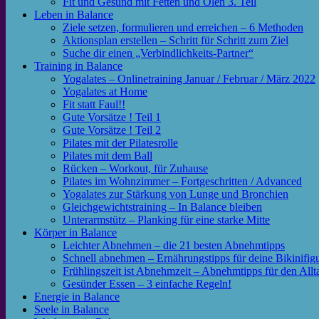
Fit und Gesund mit Fetten und Ölen 3. Teil
Leben in Balance
Ziele setzen, formulieren und erreichen – 6 Methoden
Aktionsplan erstellen – Schritt für Schritt zum Ziel
Suche dir einen „Verbindlichkeits-Partner“
Training in Balance
Yogalates – Onlinetraining Januar / Februar / März 2022
Yogalates at Home
Fit statt Faul!!
Gute Vorsätze ! Teil 1
Gute Vorsätze ! Teil 2
Pilates mit der Pilatesrolle
Pilates mit dem Ball
Rücken – Workout, für Zuhause
Pilates im Wohnzimmer – Fortgeschritten / Advanced
Yogalates zur Stärkung von Lunge und Bronchien
Gleichgewichtstraining – In Balance bleiben
Unterarmstütz – Planking für eine starke Mitte
Körper in Balance
Leichter Abnehmen – die 21 besten Abnehmtipps
Schnell abnehmen – Ernährungstipps für deine Bikinifig
Frühlingszeit ist Abnehmzeit – Abnehmtipps für den Allt
Gesünder Essen – 3 einfache Regeln!
Energie in Balance
Seele in Balance