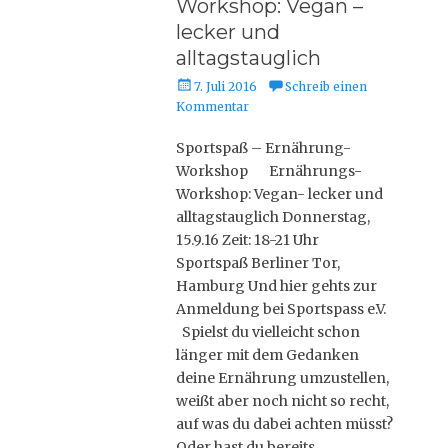
Workshop: Vegan –
lecker und
alltagstauglich
P
7. Juli 2016
Schreib einen
o
Kommentar
s
t
Sportspaß – Ernährung-
e
Workshop Ernährungs-
d
Workshop: Vegan- lecker und
o
alltagstauglich Donnerstag,
n
15.9.16 Zeit: 18-21 Uhr
Sportspaß Berliner Tor,
Hamburg Und hier gehts zur
Anmeldung bei Sportspass e.V.
Spielst du vielleicht schon
länger mit dem Gedanken
deine Ernährung umzustellen,
weißt aber noch nicht so recht,
auf was du dabei achten müsst?
Oder hast du bereits