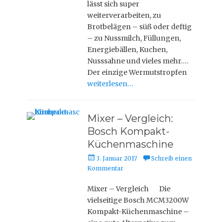
lässt sich super
weiterverarbeiten, zu
Brotbelägen – süß oder deftig
– zu Nussmilch, Füllungen,
Energiebällen, Kuchen,
Nusssahne und vieles mehr….
Der einzige Wermutstropfen
weiterlesen…
Mixer – Vergleich:
Bosch Kompakt-
Küchenmaschine
P
3. Januar 2017
Schreib einen
o
Kommentar
s
t
Mixer – Vergleich Die
e
vielseitige Bosch MCM3200W
d
Kompakt-Küchenmaschine –
o