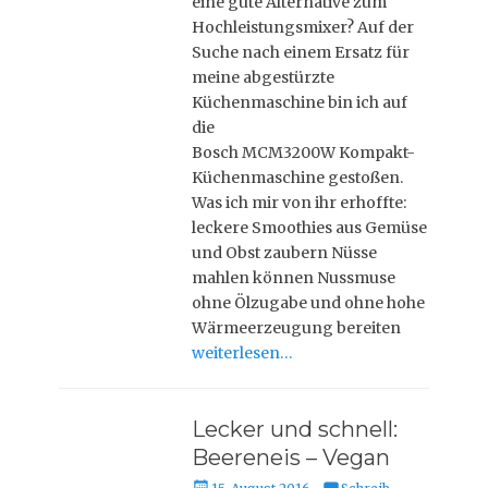
eine gute Alternative zum
n
Hochleistungsmixer? Auf der
Suche nach einem Ersatz für
meine abgestürzte
Küchenmaschine bin ich auf
die
Bosch MCM3200W Kompakt-
Küchenmaschine gestoßen.
Was ich mir von ihr erhoffte:
leckere Smoothies aus Gemüse
und Obst zaubern Nüsse
mahlen können Nussmuse
ohne Ölzugabe und ohne hohe
Wärmeerzeugung bereiten
weiterlesen…
Lecker und schnell:
Beereneis – Vegan
P