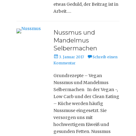
o
etwas Geduld, der Beitrag ist in
n
Arbeit….
Nussmus und
Mandelmus
Selbermachen
P
3. Januar 2017
Schreib einen
o
Kommentar
s
t
Grundrezepte – Vegan
e
Nussmus und Mandelmus
d
Selbermachen In der Vegan -,
o
Low Carb und der Clean Eating
n
– Küche werden häufig
Nussmuse eingesetzt. Sie
versorgen uns mit
hochwertigem Eiweiß und
gesunden Fetten. Nussmus