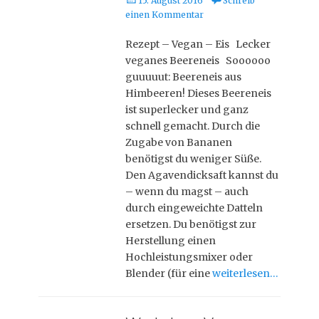
15. August 2016
Schreib
o
einen Kommentar
s
t
Rezept – Vegan – Eis Lecker
e
veganes Beereneis Soooooo
d
guuuuut: Beereneis aus
o
Himbeeren! Dieses Beereneis
n
ist superlecker und ganz
schnell gemacht. Durch die
Zugabe von Bananen
benötigst du weniger Süße.
Den Agavendicksaft kannst du
– wenn du magst – auch
durch eingeweichte Datteln
ersetzen. Du benötigst zur
Herstellung einen
Hochleistungsmixer oder
Blender (für eine
weiterlesen…