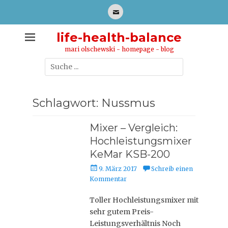
Zum
Inhalt
E-
springen
Mail
life-health-balance
mari olschewski - homepage - blog
Suche
nach:
Schlagwort: Nussmus
Mixer – Vergleich:
Hochleistungsmixer
KeMar KSB-200
P
9. März 2017
Schreib einen
o
Kommentar
s
t
Toller Hochleistungsmixer mit
e
sehr gutem Preis-
d
Leistungsverhältnis Noch