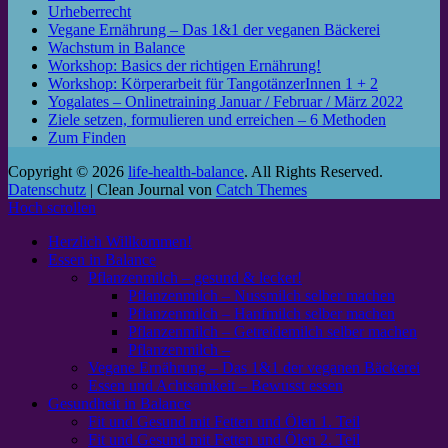
Urheberrecht
Vegane Ernährung – Das 1&1 der veganen Bäckerei
Wachstum in Balance
Workshop: Basics der richtigen Ernährung!
Workshop: Körperarbeit für TangotänzerInnen 1 + 2
Yogalates – Onlinetraining Januar / Februar / März 2022
Ziele setzen, formulieren und erreichen – 6 Methoden
Zum Finden
Copyright © 2026
life-health-balance
. All Rights Reserved.
Datenschutz
| Clean Journal von
Catch Themes
Hoch scrollen
Herzlich Willkommen!
Essen in Balance
Pflanzenmilch – gesund & lecker!
Pflanzenmilch – Nussmilch selber machen
Pflanzenmilch – Hanfmilch selber machen
Pflanzenmilch – Getreidemilch selber machen
Pflanzenmilch –
Vegane Ernährung – Das 1&1 der veganen Bäckerei
Essen und Achtsamkeit – Bewusst essen
Gesundheit in Balance
Fit und Gesund mit Fetten und Ölen 1. Teil
Fit und Gesund mit Fetten und Ölen 2. Teil