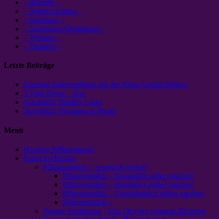
– Rezepte –
– Selbstcoaching –
– Seminare –
– Sportspass-Workshops –
– Termine –
– Training –
Letzte Beiträge
Gesunde Eisherstellung mit der Ninja Creami Deluxe
5 Tage Detox – Kur
Geschützt: Healthy Links
Geschützt: Yogalates at Home
Menü
Herzlich Willkommen!
Essen in Balance
Pflanzenmilch – gesund & lecker!
Pflanzenmilch – Nussmilch selber machen
Pflanzenmilch – Hanfmilch selber machen
Pflanzenmilch – Getreidemilch selber machen
Pflanzenmilch –
Vegane Ernährung – Das 1&1 der veganen Bäckerei