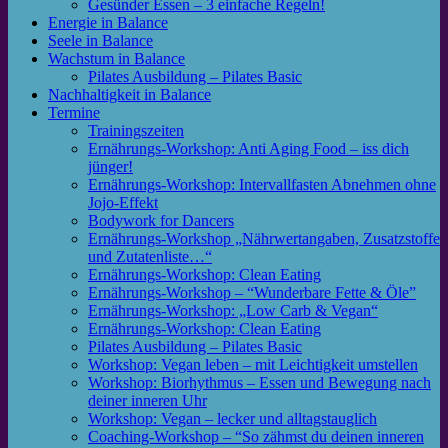
Gesünder Essen – 3 einfache Regeln!
Energie in Balance
Seele in Balance
Wachstum in Balance
Pilates Ausbildung – Pilates Basic
Nachhaltigkeit in Balance
Termine
Trainingszeiten
Ernährungs-Workshop: Anti Aging Food – iss dich
jünger!
Ernährungs-Workshop: Intervallfasten Abnehmen ohne
Jojo-Effekt
Bodywork for Dancers
Ernährungs-Workshop „Nährwertangaben, Zusatzstoffe
und Zutatenliste…“
Ernährungs-Workshop: Clean Eating
Ernährungs-Workshop – “Wunderbare Fette & Öle”
Ernährungs-Workshop: „Low Carb & Vegan“
Ernährungs-Workshop: Clean Eating
Pilates Ausbildung – Pilates Basic
Workshop: Vegan leben – mit Leichtigkeit umstellen
Workshop: Biorhythmus – Essen und Bewegung nach
deiner inneren Uhr
Workshop: Vegan – lecker und alltagstauglich
Coaching-Workshop – “So zähmst du deinen inneren