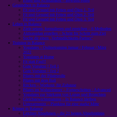
Essen und Achtsamkeit – Bewusst essen
Gesundheit in Balance
Fit und Gesund mit Fetten und Ölen 1. Teil
Fit und Gesund mit Fetten und Ölen 2. Teil
Fit und Gesund mit Fetten und Ölen 3. Teil
Leben in Balance
Ziele setzen, formulieren und erreichen – 6 Methoden
Aktionsplan erstellen – Schritt für Schritt zum Ziel
Suche dir einen „Verbindlichkeits-Partner“
Training in Balance
Yogalates – Onlinetraining Januar / Februar / März
2022
Yogalates at Home
Fit statt Faul!!
Gute Vorsätze ! Teil 1
Gute Vorsätze ! Teil 2
Pilates mit der Pilatesrolle
Pilates mit dem Ball
Rücken – Workout, für Zuhause
Pilates im Wohnzimmer – Fortgeschritten / Advanced
Yogalates zur Stärkung von Lunge und Bronchien
Gleichgewichtstraining – In Balance bleiben
Unterarmstütz – Planking für eine starke Mitte
Körper in Balance
Leichter Abnehmen – die 21 besten Abnehmtipps