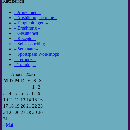
Kategorien
– Abnehmen –
– Ausbildungstermine –
– Empfehlungen –
– Ernährung –
– Gesundheit –
– Rezepte –
– Selbstcoaching –
– Seminare –
– Sportspass-Workshops –
– Termine –
– Training –
August 2026
M
D
M
D
F
S
S
1
2
3
4
5
6
7
8
9
10
11
12
13
14
15
16
17
18
19
20
21
22
23
24
25
26
27
28
29
30
31
« Mai