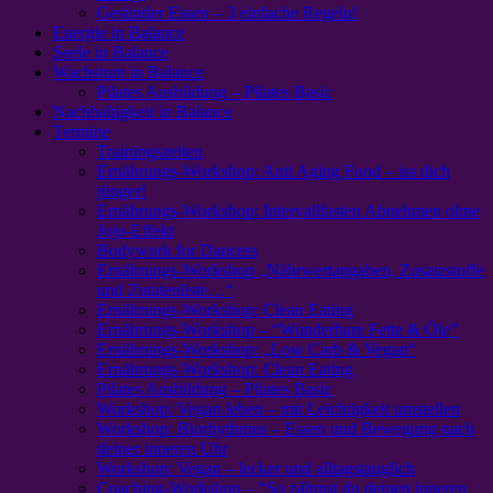
Gesünder Essen – 3 einfache Regeln!
Energie in Balance
Seele in Balance
Wachstum in Balance
Pilates Ausbildung – Pilates Basic
Nachhaltigkeit in Balance
Termine
Trainingszeiten
Ernährungs-Workshop: Anti Aging Food – iss dich
jünger!
Ernährungs-Workshop: Intervallfasten Abnehmen ohne
Jojo-Effekt
Bodywork for Dancers
Ernährungs-Workshop „Nährwertangaben, Zusatzstoffe
und Zutatenliste…“
Ernährungs-Workshop: Clean Eating
Ernährungs-Workshop – “Wunderbare Fette & Öle”
Ernährungs-Workshop: „Low Carb & Vegan“
Ernährungs-Workshop: Clean Eating
Pilates Ausbildung – Pilates Basic
Workshop: Vegan leben – mit Leichtigkeit umstellen
Workshop: Biorhythmus – Essen und Bewegung nach
deiner inneren Uhr
Workshop: Vegan – lecker und alltagstauglich
Coaching-Workshop – “So zähmst du deinen inneren