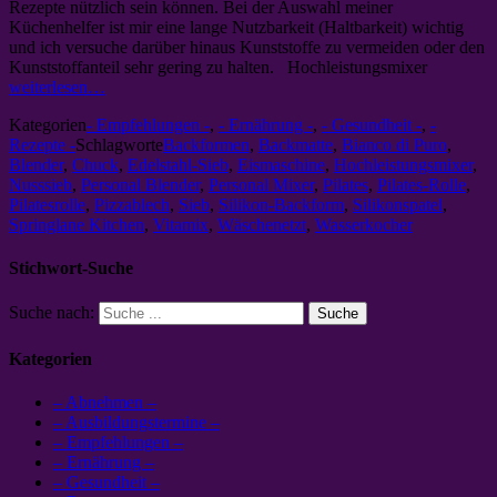
Rezepte nützlich sein können. Bei der Auswahl meiner
Küchenhelfer ist mir eine lange Nutzbarkeit (Haltbarkeit) wichtig
und ich versuche darüber hinaus Kunststoffe zu vermeiden oder den
Kunststoffanteil sehr gering zu halten. Hochleistungsmixer
weiterlesen…
Kategorien
- Empfehlungen -
,
- Ernährung -
,
- Gesundheit -
,
-
Rezepte -
Schlagworte
Backformen
,
Backmatte
,
Bianco di Puro
,
Blender
,
Chuck
,
Edelstahl-Sieb
,
Eismaschine
,
Hochleistungsmixer
,
Nusssieb
,
Personal Blender
,
Personal Mixer
,
Pilates
,
Pilates-Rolle
,
Pilatesrolle
,
Pizzablech
,
Sieb
,
Silikon-Backform
,
Silikonspatel
,
Springlane Kitchen
,
Vitamix
,
Wäschenetzt
,
Wasserkocher
Stichwort-Suche
Suche nach:
Kategorien
– Abnehmen –
– Ausbildungstermine –
– Empfehlungen –
– Ernährung –
– Gesundheit –