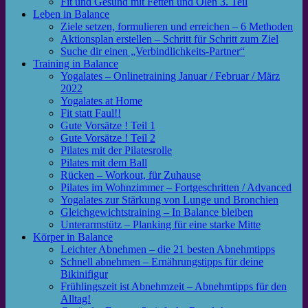
Fit und Gesund mit Fetten und Ölen 3. Teil
Leben in Balance
Ziele setzen, formulieren und erreichen – 6 Methoden
Aktionsplan erstellen – Schritt für Schritt zum Ziel
Suche dir einen „Verbindlichkeits-Partner“
Training in Balance
Yogalates – Onlinetraining Januar / Februar / März
2022
Yogalates at Home
Fit statt Faul!!
Gute Vorsätze ! Teil 1
Gute Vorsätze ! Teil 2
Pilates mit der Pilatesrolle
Pilates mit dem Ball
Rücken – Workout, für Zuhause
Pilates im Wohnzimmer – Fortgeschritten / Advanced
Yogalates zur Stärkung von Lunge und Bronchien
Gleichgewichtstraining – In Balance bleiben
Unterarmstütz – Planking für eine starke Mitte
Körper in Balance
Leichter Abnehmen – die 21 besten Abnehmtipps
Schnell abnehmen – Ernährungstipps für deine
Bikinifigur
Frühlingszeit ist Abnehmzeit – Abnehmtipps für den
Alltag!