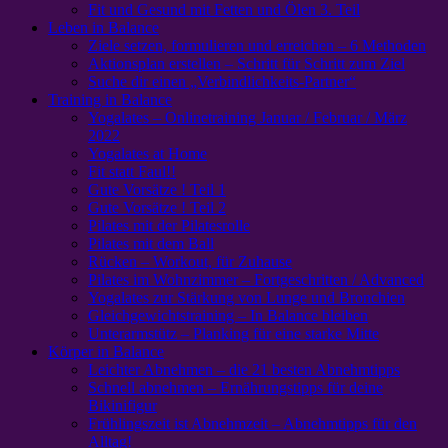
Fit und Gesund mit Fetten und Ölen 3. Teil
Leben in Balance
Ziele setzen, formulieren und erreichen – 6 Methoden
Aktionsplan erstellen – Schritt für Schritt zum Ziel
Suche dir einen „Verbindlichkeits-Partner“
Training in Balance
Yogalates – Onlinetraining Januar / Februar / März
2022
Yogalates at Home
Fit statt Faul!!
Gute Vorsätze ! Teil 1
Gute Vorsätze ! Teil 2
Pilates mit der Pilatesrolle
Pilates mit dem Ball
Rücken – Workout, für Zuhause
Pilates im Wohnzimmer – Fortgeschritten / Advanced
Yogalates zur Stärkung von Lunge und Bronchien
Gleichgewichtstraining – In Balance bleiben
Unterarmstütz – Planking für eine starke Mitte
Körper in Balance
Leichter Abnehmen – die 21 besten Abnehmtipps
Schnell abnehmen – Ernährungstipps für deine
Bikinifigur
Frühlingszeit ist Abnehmzeit – Abnehmtipps für den
Alltag!