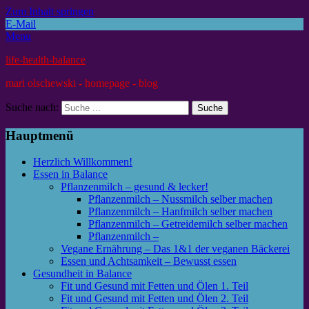
Zum Inhalt springen
E-Mail
Menu
life-health-balance
mari olschewski - homepage - blog
Suche nach:
Hauptmenü
Herzlich Willkommen!
Essen in Balance
Pflanzenmilch – gesund & lecker!
Pflanzenmilch – Nussmilch selber machen
Pflanzenmilch – Hanfmilch selber machen
Pflanzenmilch – Getreidemilch selber machen
Pflanzenmilch –
Vegane Ernährung – Das 1&1 der veganen Bäckerei
Essen und Achtsamkeit – Bewusst essen
Gesundheit in Balance
Fit und Gesund mit Fetten und Ölen 1. Teil
Fit und Gesund mit Fetten und Ölen 2. Teil