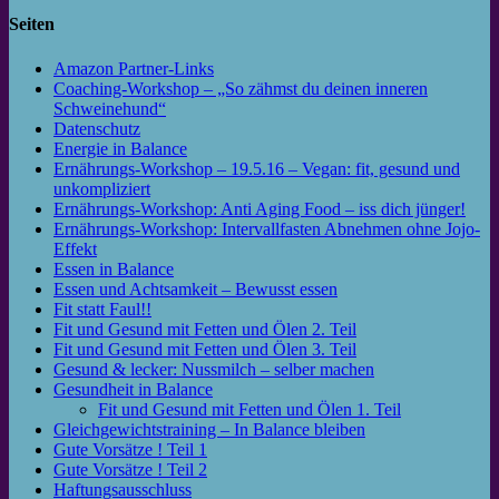
Seiten
Amazon Partner-Links
Coaching-Workshop – „So zähmst du deinen inneren
Schweinehund“
Datenschutz
Energie in Balance
Ernährungs-Workshop – 19.5.16 – Vegan: fit, gesund und
unkompliziert
Ernährungs-Workshop: Anti Aging Food – iss dich jünger!
Ernährungs-Workshop: Intervallfasten Abnehmen ohne Jojo-
Effekt
Essen in Balance
Essen und Achtsamkeit – Bewusst essen
Fit statt Faul!!
Fit und Gesund mit Fetten und Ölen 2. Teil
Fit und Gesund mit Fetten und Ölen 3. Teil
Gesund & lecker: Nussmilch – selber machen
Gesundheit in Balance
Fit und Gesund mit Fetten und Ölen 1. Teil
Gleichgewichtstraining – In Balance bleiben
Gute Vorsätze ! Teil 1
Gute Vorsätze ! Teil 2
Haftungsausschluss