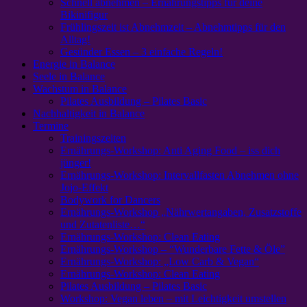
Schnell abnehmen – Ernährungstipps für deine
Bikinifigur
Frühlingszeit ist Abnehmzeit – Abnehmtipps für den
Alltag!
Gesünder Essen – 3 einfache Regeln!
Energie in Balance
Seele in Balance
Wachstum in Balance
Pilates Ausbildung – Pilates Basic
Nachhaltigkeit in Balance
Termine
Trainingszeiten
Ernährungs-Workshop: Anti Aging Food – iss dich
jünger!
Ernährungs-Workshop: Intervallfasten Abnehmen ohne
Jojo-Effekt
Bodywork for Dancers
Ernährungs-Workshop „Nährwertangaben, Zusatzstoffe
und Zutatenliste…“
Ernährungs-Workshop: Clean Eating
Ernährungs-Workshop – “Wunderbare Fette & Öle”
Ernährungs-Workshop: „Low Carb & Vegan“
Ernährungs-Workshop: Clean Eating
Pilates Ausbildung – Pilates Basic
Workshop: Vegan leben – mit Leichtigkeit umstellen