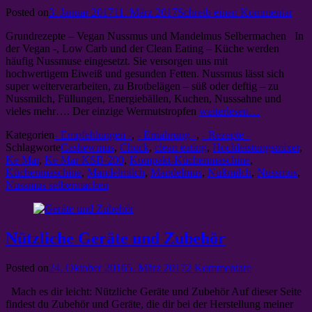
Posted on
3. Januar 2017
11. März 2017
Schreib einen Kommentar
Grundrezepte – Vegan Nussmus und Mandelmus Selbermachen In
der Vegan -, Low Carb und der Clean Eating – Küche werden
häufig Nussmuse eingesetzt. Sie versorgen uns mit
hochwertigem Eiweiß und gesunden Fetten. Nussmus lässt sich
super weiterverarbeiten, zu Brotbelägen – süß oder deftig – zu
Nussmilch, Füllungen, Energiebällen, Kuchen, Nusssahne und
vieles mehr…. Der einzige Wermutstropfen
weiterlesen…
Kategorien
- Empfehlungen -
,
- Ernährung -
,
- Rezepte -
Schlagworte
Cashewmus
,
Chuck
,
clean eating
,
Hochleistungsmixer
,
Ke Mar
,
Ke Mar KSB-200
,
Kompakt-Küchenmaschine
,
Küchenmaschine
,
Mandelmilch
,
Mandelmus
,
Nußmilch
,
Nussmus
,
Nussmus selbermachen
Nützliche Geräte und Zubehör
Posted on
24. Oktober 2016
5. März 2017
2 Kommentare
Mach es dir leicht: Nützliche Geräte und Zubehör Auf dieser Seite
findest du Zubehör und Geräte, die dir bei der Herstellung meiner