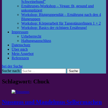
Schweinehund”
Ernährungs-Workshop – Vegan: fit, gesund und
unkompliziert
Workshop: Blutgruppendiät – Ernährung nach den 4
Blutgruppen
Workshop: Körperarbeit für TangotänzerInnen 1 + 2
Workshop: Basics der richtigen Ernährung!
Impressum
Urheberrecht
Haftungsausschluss
Datenschutz
Über mich
Mein Angebot
Referenzen
bei der Suche
Suche nach:
Schlagwort: Chuck
Nussmus und Mandelmus Selbermachen