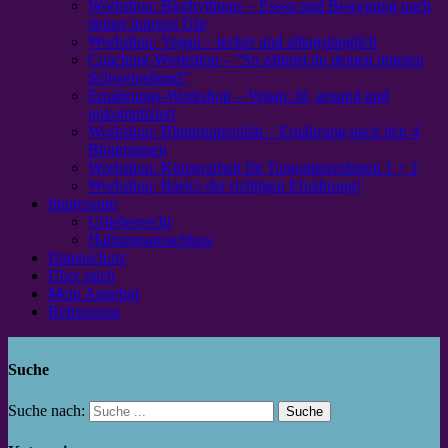
Workshop: Biorhythmus – Essen und Bewegung nach
deiner inneren Uhr
Workshop: Vegan – lecker und alltagstauglich
Coaching-Workshop – “So zähmst du deinen inneren
Schweinehund”
Ernährungs-Workshop – Vegan: fit, gesund und
unkompliziert
Workshop: Blutgruppendiät – Ernährung nach den 4
Blutgruppen
Workshop: Körperarbeit für TangotänzerInnen 1 + 2
Workshop: Basics der richtigen Ernährung!
Impressum
Urheberrecht
Haftungsausschluss
Datenschutz
Über mich
Mein Angebot
Referenzen
Suche
Suche nach: