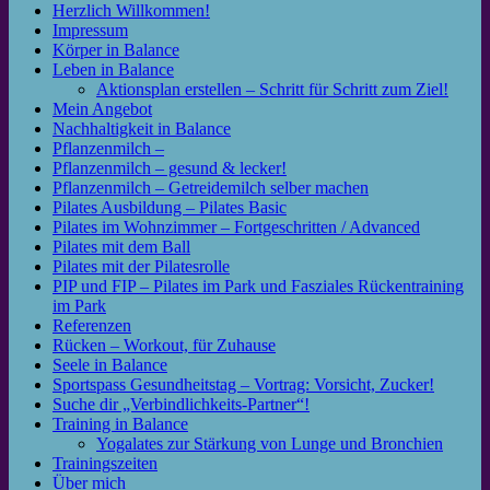
Herzlich Willkommen!
Impressum
Körper in Balance
Leben in Balance
Aktionsplan erstellen – Schritt für Schritt zum Ziel!
Mein Angebot
Nachhaltigkeit in Balance
Pflanzenmilch –
Pflanzenmilch – gesund & lecker!
Pflanzenmilch – Getreidemilch selber machen
Pilates Ausbildung – Pilates Basic
Pilates im Wohnzimmer – Fortgeschritten / Advanced
Pilates mit dem Ball
Pilates mit der Pilatesrolle
PIP und FIP – Pilates im Park und Fasziales Rückentraining
im Park
Referenzen
Rücken – Workout, für Zuhause
Seele in Balance
Sportspass Gesundheitstag – Vortrag: Vorsicht, Zucker!
Suche dir „Verbindlichkeits-Partner“!
Training in Balance
Yogalates zur Stärkung von Lunge und Bronchien
Trainingszeiten
Über mich