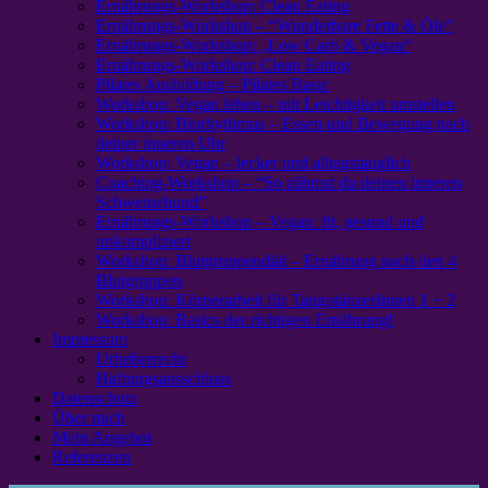
Ernährungs-Workshop: Clean Eating
Ernährungs-Workshop – “Wunderbare Fette & Öle”
Ernährungs-Workshop: „Low Carb & Vegan“
Ernährungs-Workshop: Clean Eating
Pilates Ausbildung – Pilates Basic
Workshop: Vegan leben – mit Leichtigkeit umstellen
Workshop: Biorhythmus – Essen und Bewegung nach
deiner inneren Uhr
Workshop: Vegan – lecker und alltagstauglich
Coaching-Workshop – “So zähmst du deinen inneren
Schweinehund”
Ernährungs-Workshop – Vegan: fit, gesund und
unkompliziert
Workshop: Blutgruppendiät – Ernährung nach den 4
Blutgruppen
Workshop: Körperarbeit für TangotänzerInnen 1 + 2
Workshop: Basics der richtigen Ernährung!
Impressum
Urheberrecht
Haftungsausschluss
Datenschutz
Über mich
Mein Angebot
Referenzen