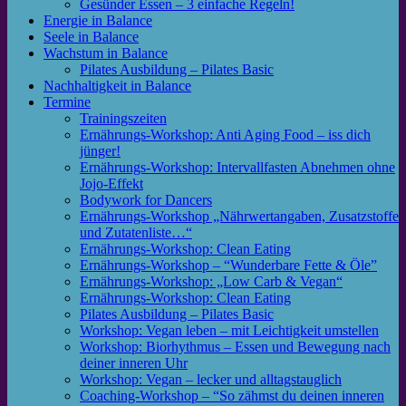
Gesünder Essen – 3 einfache Regeln!
Energie in Balance
Seele in Balance
Wachstum in Balance
Pilates Ausbildung – Pilates Basic
Nachhaltigkeit in Balance
Termine
Trainingszeiten
Ernährungs-Workshop: Anti Aging Food – iss dich
jünger!
Ernährungs-Workshop: Intervallfasten Abnehmen ohne
Jojo-Effekt
Bodywork for Dancers
Ernährungs-Workshop „Nährwertangaben, Zusatzstoffe
und Zutatenliste…“
Ernährungs-Workshop: Clean Eating
Ernährungs-Workshop – “Wunderbare Fette & Öle”
Ernährungs-Workshop: „Low Carb & Vegan“
Ernährungs-Workshop: Clean Eating
Pilates Ausbildung – Pilates Basic
Workshop: Vegan leben – mit Leichtigkeit umstellen
Workshop: Biorhythmus – Essen und Bewegung nach
deiner inneren Uhr
Workshop: Vegan – lecker und alltagstauglich
Coaching-Workshop – “So zähmst du deinen inneren