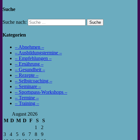
Suche
Suche nach:
Kategorien
– Abnehmen –
– Ausbildungstermine –
– Empfehlungen –
– Ernährung –
– Gesundheit –
– Rezepte –
– Selbstcoaching –
– Seminare –
– Sportspass-Workshops –
– Termine –
– Training –
August 2026
M
D
M
D
F
S
S
1
2
3
4
5
6
7
8
9