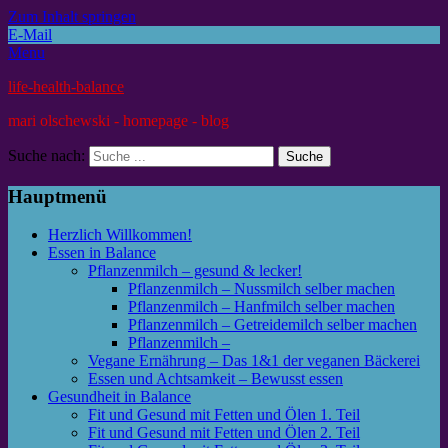
Zum Inhalt springen
E-Mail
Menu
life-health-balance
mari olschewski - homepage - blog
Suche nach:
Hauptmenü
Herzlich Willkommen!
Essen in Balance
Pflanzenmilch – gesund & lecker!
Pflanzenmilch – Nussmilch selber machen
Pflanzenmilch – Hanfmilch selber machen
Pflanzenmilch – Getreidemilch selber machen
Pflanzenmilch –
Vegane Ernährung – Das 1&1 der veganen Bäckerei
Essen und Achtsamkeit – Bewusst essen
Gesundheit in Balance
Fit und Gesund mit Fetten und Ölen 1. Teil
Fit und Gesund mit Fetten und Ölen 2. Teil