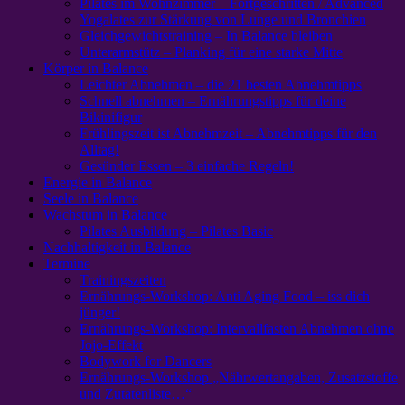
Pilates im Wohnzimmer – Fortgeschritten / Advanced
Yogalates zur Stärkung von Lunge und Bronchien
Gleichgewichtstraining – In Balance bleiben
Unterarmstütz – Planking für eine starke Mitte
Körper in Balance
Leichter Abnehmen – die 21 besten Abnehmtipps
Schnell abnehmen – Ernährungstipps für deine
Bikinifigur
Frühlingszeit ist Abnehmzeit – Abnehmtipps für den
Alltag!
Gesünder Essen – 3 einfache Regeln!
Energie in Balance
Seele in Balance
Wachstum in Balance
Pilates Ausbildung – Pilates Basic
Nachhaltigkeit in Balance
Termine
Trainingszeiten
Ernährungs-Workshop: Anti Aging Food – iss dich
jünger!
Ernährungs-Workshop: Intervallfasten Abnehmen ohne
Jojo-Effekt
Bodywork for Dancers
Ernährungs-Workshop „Nährwertangaben, Zusatzstoffe
und Zutatenliste…“