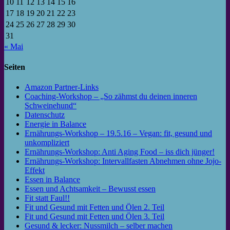
10
11
12
13
14
15
16
17
18
19
20
21
22
23
24
25
26
27
28
29
30
31
« Mai
Seiten
Amazon Partner-Links
Coaching-Workshop – „So zähmst du deinen inneren
Schweinehund“
Datenschutz
Energie in Balance
Ernährungs-Workshop – 19.5.16 – Vegan: fit, gesund und
unkompliziert
Ernährungs-Workshop: Anti Aging Food – iss dich jünger!
Ernährungs-Workshop: Intervallfasten Abnehmen ohne Jojo-
Effekt
Essen in Balance
Essen und Achtsamkeit – Bewusst essen
Fit statt Faul!!
Fit und Gesund mit Fetten und Ölen 2. Teil
Fit und Gesund mit Fetten und Ölen 3. Teil
Gesund & lecker: Nussmilch – selber machen