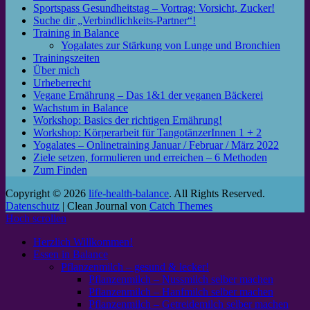
Sportspass Gesundheitstag – Vortrag: Vorsicht, Zucker!
Suche dir „Verbindlichkeits-Partner“!
Training in Balance
Yogalates zur Stärkung von Lunge und Bronchien
Trainingszeiten
Über mich
Urheberrecht
Vegane Ernährung – Das 1&1 der veganen Bäckerei
Wachstum in Balance
Workshop: Basics der richtigen Ernährung!
Workshop: Körperarbeit für TangotänzerInnen 1 + 2
Yogalates – Onlinetraining Januar / Februar / März 2022
Ziele setzen, formulieren und erreichen – 6 Methoden
Zum Finden
Copyright © 2026
life-health-balance
. All Rights Reserved.
Datenschutz
| Clean Journal von
Catch Themes
Hoch scrollen
Herzlich Willkommen!
Essen in Balance
Pflanzenmilch – gesund & lecker!
Pflanzenmilch – Nussmilch selber machen
Pflanzenmilch – Hanfmilch selber machen
Pflanzenmilch – Getreidemilch selber machen