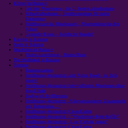
Körper in Balance
Leichter Abnehmen – die 21 besten Abnehmtipps
Schnell abnehmen – Ernährungstipps für deine
Bikinifigur
Frühlingszeit ist Abnehmzeit – Abnehmtipps für den
Alltag!
Gesünder Essen – 3 einfache Regeln!
Energie in Balance
Seele in Balance
Wachstum in Balance
Pilates Ausbildung – Pilates Basic
Nachhaltigkeit in Balance
Termine
Trainingszeiten
Ernährungs-Workshop: Anti Aging Food – iss dich
jünger!
Ernährungs-Workshop: Intervallfasten Abnehmen ohne
Jojo-Effekt
Bodywork for Dancers
Ernährungs-Workshop „Nährwertangaben, Zusatzstoffe
und Zutatenliste…“
Ernährungs-Workshop: Clean Eating
Ernährungs-Workshop – “Wunderbare Fette & Öle”
Ernährungs-Workshop: „Low Carb & Vegan“
Ernährungs-Workshop: Clean Eating