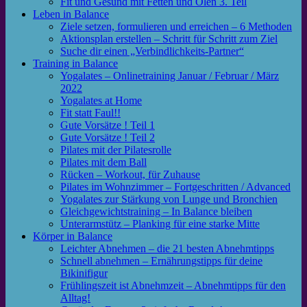
Fit und Gesund mit Fetten und Ölen 3. Teil
Leben in Balance
Ziele setzen, formulieren und erreichen – 6 Methoden
Aktionsplan erstellen – Schritt für Schritt zum Ziel
Suche dir einen „Verbindlichkeits-Partner“
Training in Balance
Yogalates – Onlinetraining Januar / Februar / März
2022
Yogalates at Home
Fit statt Faul!!
Gute Vorsätze ! Teil 1
Gute Vorsätze ! Teil 2
Pilates mit der Pilatesrolle
Pilates mit dem Ball
Rücken – Workout, für Zuhause
Pilates im Wohnzimmer – Fortgeschritten / Advanced
Yogalates zur Stärkung von Lunge und Bronchien
Gleichgewichtstraining – In Balance bleiben
Unterarmstütz – Planking für eine starke Mitte
Körper in Balance
Leichter Abnehmen – die 21 besten Abnehmtipps
Schnell abnehmen – Ernährungstipps für deine
Bikinifigur
Frühlingszeit ist Abnehmzeit – Abnehmtipps für den
Alltag!