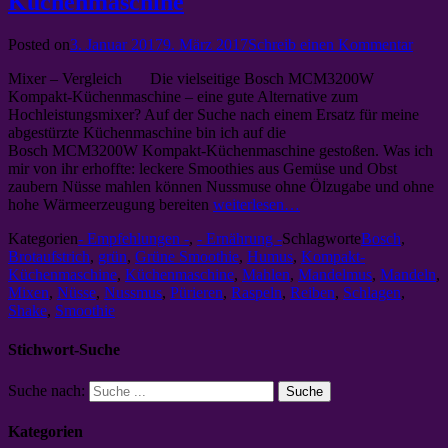
Küchenmaschine
Posted on
3. Januar 2017
9. März 2017
Schreib einen Kommentar
Mixer – Vergleich Die vielseitige Bosch MCM3200W
Kompakt-Küchenmaschine – eine gute Alternative zum
Hochleistungsmixer? Auf der Suche nach einem Ersatz für meine
abgestürzte Küchenmaschine bin ich auf die
Bosch MCM3200W Kompakt-Küchenmaschine gestoßen. Was ich
mir von ihr erhoffte: leckere Smoothies aus Gemüse und Obst
zaubern Nüsse mahlen können Nussmuse ohne Ölzugabe und ohne
hohe Wärmeerzeugung bereiten
weiterlesen…
Kategorien
- Empfehlungen -
,
- Ernährung -
Schlagworte
Bosch
,
Brotaufstrich
,
grün
,
Grüne Smoothie
,
Humus
,
Kompakt-
Küchenmaschine
,
Küchenmaschine
,
Mahlen
,
Mandelmus
,
Mandeln
,
Mixen
,
Nüsse
,
Nussmus
,
Pürieren
,
Raspeln
,
Reiben
,
Schlagen
,
Shake
,
Smoothie
Stichwort-Suche
Suche nach:
Kategorien