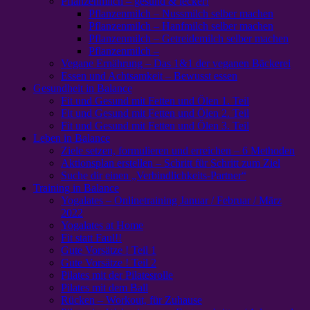
Pflanzenmilch – gesund & lecker!
Pflanzenmilch – Nussmilch selber machen
Pflanzenmilch – Hanfmilch selber machen
Pflanzenmilch – Getreidemilch selber machen
Pflanzenmilch –
Vegane Ernährung – Das 1&1 der veganen Bäckerei
Essen und Achtsamkeit – Bewusst essen
Gesundheit in Balance
Fit und Gesund mit Fetten und Ölen 1. Teil
Fit und Gesund mit Fetten und Ölen 2. Teil
Fit und Gesund mit Fetten und Ölen 3. Teil
Leben in Balance
Ziele setzen, formulieren und erreichen – 6 Methoden
Aktionsplan erstellen – Schritt für Schritt zum Ziel
Suche dir einen „Verbindlichkeits-Partner“
Training in Balance
Yogalates – Onlinetraining Januar / Februar / März
2022
Yogalates at Home
Fit statt Faul!!
Gute Vorsätze ! Teil 1
Gute Vorsätze ! Teil 2
Pilates mit der Pilatesrolle
Pilates mit dem Ball
Rücken – Workout, für Zuhause