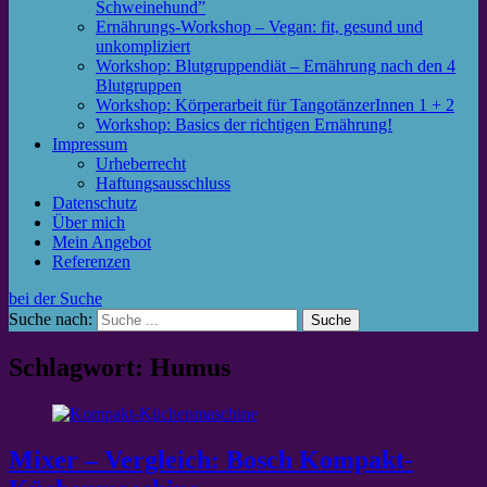
Schweinehund”
Ernährungs-Workshop – Vegan: fit, gesund und
unkompliziert
Workshop: Blutgruppendiät – Ernährung nach den 4
Blutgruppen
Workshop: Körperarbeit für TangotänzerInnen 1 + 2
Workshop: Basics der richtigen Ernährung!
Impressum
Urheberrecht
Haftungsausschluss
Datenschutz
Über mich
Mein Angebot
Referenzen
bei der Suche
Suche nach:
Schlagwort: Humus
Mixer – Vergleich: Bosch Kompakt-