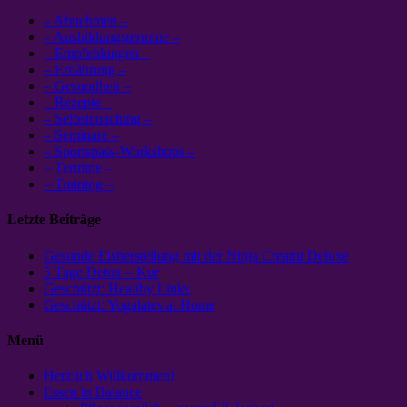
– Abnehmen –
– Ausbildungstermine –
– Empfehlungen –
– Ernährung –
– Gesundheit –
– Rezepte –
– Selbstcoaching –
– Seminare –
– Sportspass-Workshops –
– Termine –
– Training –
Letzte Beiträge
Gesunde Eisherstellung mit der Ninja Creami Deluxe
5 Tage Detox – Kur
Geschützt: Healthy Links
Geschützt: Yogalates at Home
Menü
Herzlich Willkommen!
Essen in Balance