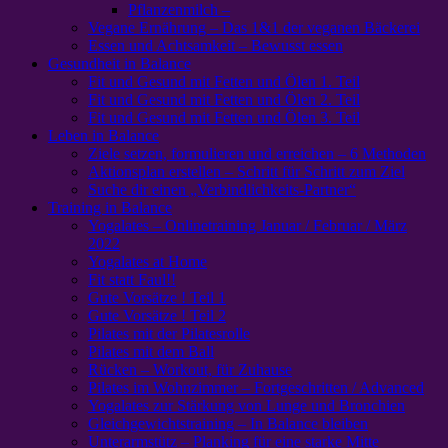
Pflanzenmilch –
Vegane Ernährung – Das 1&1 der veganen Bäckerei
Essen und Achtsamkeit – Bewusst essen
Gesundheit in Balance
Fit und Gesund mit Fetten und Ölen 1. Teil
Fit und Gesund mit Fetten und Ölen 2. Teil
Fit und Gesund mit Fetten und Ölen 3. Teil
Leben in Balance
Ziele setzen, formulieren und erreichen – 6 Methoden
Aktionsplan erstellen – Schritt für Schritt zum Ziel
Suche dir einen „Verbindlichkeits-Partner“
Training in Balance
Yogalates – Onlinetraining Januar / Februar / März
2022
Yogalates at Home
Fit statt Faul!!
Gute Vorsätze ! Teil 1
Gute Vorsätze ! Teil 2
Pilates mit der Pilatesrolle
Pilates mit dem Ball
Rücken – Workout, für Zuhause
Pilates im Wohnzimmer – Fortgeschritten / Advanced
Yogalates zur Stärkung von Lunge und Bronchien
Gleichgewichtstraining – In Balance bleiben
Unterarmstütz – Planking für eine starke Mitte