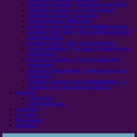
Ernährungs-Workshop – “Wunderbare Fette & Öle”
Ernährungs-Workshop: „Low Carb & Vegan“
Ernährungs-Workshop: Clean Eating
Pilates Ausbildung – Pilates Basic
Workshop: Vegan leben – mit Leichtigkeit umstellen
Workshop: Biorhythmus – Essen und Bewegung nach
deiner inneren Uhr
Workshop: Vegan – lecker und alltagstauglich
Coaching-Workshop – “So zähmst du deinen inneren
Schweinehund”
Ernährungs-Workshop – Vegan: fit, gesund und
unkompliziert
Workshop: Blutgruppendiät – Ernährung nach den 4
Blutgruppen
Workshop: Körperarbeit für TangotänzerInnen 1 + 2
Workshop: Basics der richtigen Ernährung!
Impressum
Urheberrecht
Haftungsausschluss
Datenschutz
Über mich
Mein Angebot
Referenzen