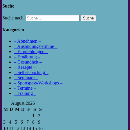
Suche
Suche nach:
Kategorien
– Abnehmen –
– Ausbildungstermine –
– Empfehlungen –
– Ernährung –
– Gesundheit –
– Rezepte –
– Selbstcoaching –
– Seminare –
– Sportspass-Workshops –
– Termine –
– Training –
August 2026
M
D
M
D
F
S
S
1
2
3
4
5
6
7
8
9
10
11
12
13
14
15
16