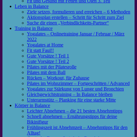
Fit und Gesund mit Fetten und Ölen 3. Teil
Leben in Balance
Ziele setzen, formulieren und erreichen – 6 Methoden
Aktionsplan erstellen – Schritt für Schritt zum Ziel
Suche dir einen „Verbindlichkeits-Partner“
Training in Balance
Yogalates – Onlinetraining Januar / Februar / März
2022
Yogalates at Home
Fit statt Faul!!
Gute Vorsätze ! Teil 1
Gute Vorsätze ! Teil 2
Pilates mit der Pilatesrolle
Pilates mit dem Ball
Rücken – Workout, für Zuhause
Pilates im Wohnzimmer – Fortgeschritten / Advanced
Yogalates zur Stärkung von Lunge und Bronchien
Gleichgewichtstraining – In Balance bleiben
Unterarmstütz – Planking für eine starke Mitte
Körper in Balance
Leichter Abnehmen – die 21 besten Abnehmtipps
Schnell abnehmen – Ernährungstipps für deine
Bikinifigur
Frühlingszeit ist Abnehmzeit – Abnehmtipps für den
Alltag!