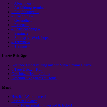
– Abnehmen –
– Ausbildungstermine –
– Empfehlungen –
– Ernährung –
– Gesundheit –
– Rezepte –
– Selbstcoaching –
– Seminare –
– Sportspass-Workshops –
– Termine –
– Training –
Letzte Beiträge
Gesunde Eisherstellung mit der Ninja Creami Deluxe
5 Tage Detox – Kur
Geschützt: Healthy Links
Geschützt: Yogalates at Home
Menü
Herzlich Willkommen!
Essen in Balance
Pflanzenmilch – gesund & lecker!