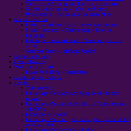
Yogalates zur Stärkung von Lunge und Bronchien
Gleichgewichtstraining – In Balance bleiben
Unterarmstütz – Planking für eine starke Mitte
Körper in Balance
Leichter Abnehmen – die 21 besten Abnehmtipps
Schnell abnehmen – Ernährungstipps für deine
Bikinifigur
Frühlingszeit ist Abnehmzeit – Abnehmtipps für den
Alltag!
Gesünder Essen – 3 einfache Regeln!
Energie in Balance
Seele in Balance
Wachstum in Balance
Pilates Ausbildung – Pilates Basic
Nachhaltigkeit in Balance
Termine
Trainingszeiten
Ernährungs-Workshop: Anti Aging Food – iss dich
jünger!
Ernährungs-Workshop: Intervallfasten Abnehmen ohne
Jojo-Effekt
Bodywork for Dancers
Ernährungs-Workshop „Nährwertangaben, Zusatzstoffe
und Zutatenliste…“
Ernährungs-Workshop: Clean Eating