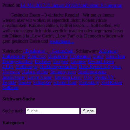
Posted on
14. Mai 2017
18. Januar 2018
Schreib einen Kommentar
Gesünder Essen – 3 einfache Regeln! Wir tun es immer
wieder, aber wir wollen es eigentlich nicht: Kolenhydrate
einschränken, Kalorien zählen, fettfrei Essen…. Soll heißen, wir
wollen uns eigentlich nicht verrückt machen oder begrenzen lassen,
mit Diäten á la „Low Carb“, „Low Fat“ o.ä. Dennoch würden wir
gern gesünder Essen und
weiterlesen…
Kategorien
- Ernährung -
,
- Gesundheit -
Schlagworte
Alzheimer
,
Ballaststoffe
,
Blutdruck
,
Blutzucker
,
Cholesterin
,
Darm
,
Darmflora
,
Darmgesundheit
,
Diabetes
,
Enzyme
,
Gemüse
,
Gesund Essen
,
GLP1
,
Heißhunger
,
Heißhungerattacken
,
Herz-Kreislauf-System
,
Hormone
,
Hülsenfrüchte
,
Immunsystem
,
Insulinresistenz
,
Insulinwerte
,
Lange Kauen
,
langsam Essen
,
Obst
,
Peptid YY
,
Peptide
,
Samen
,
Schlanker
,
schöne Haut
,
Verdauung
,
Viel Kauen
,
Vollkorn
Stichwort-Suche
Suche nach:
Kategorien