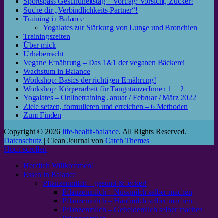
Sportspass Gesundheitstag – Vortrag: Vorsicht, Zucker!
Suche dir „Verbindlichkeits-Partner“!
Training in Balance
Yogalates zur Stärkung von Lunge und Bronchien
Trainingszeiten
Über mich
Urheberrecht
Vegane Ernährung – Das 1&1 der veganen Bäckerei
Wachstum in Balance
Workshop: Basics der richtigen Ernährung!
Workshop: Körperarbeit für TangotänzerInnen 1 + 2
Yogalates – Onlinetraining Januar / Februar / März 2022
Ziele setzen, formulieren und erreichen – 6 Methoden
Zum Finden
Copyright © 2026
life-health-balance
. All Rights Reserved.
Datenschutz
| Clean Journal von
Catch Themes
Hoch scrollen
Herzlich Willkommen!
Essen in Balance
Pflanzenmilch – gesund & lecker!
Pflanzenmilch – Nussmilch selber machen
Pflanzenmilch – Hanfmilch selber machen
Pflanzenmilch – Getreidemilch selber machen