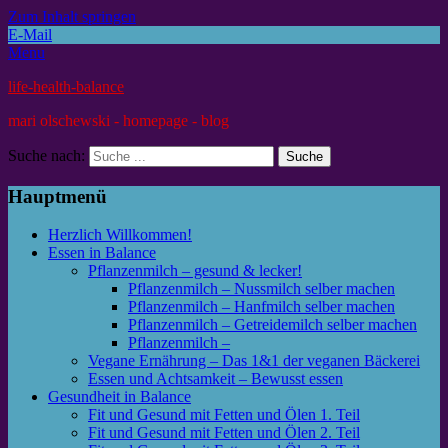
Zum Inhalt springen
E-Mail
Menu
life-health-balance
mari olschewski - homepage - blog
Suche nach:
Hauptmenü
Herzlich Willkommen!
Essen in Balance
Pflanzenmilch – gesund & lecker!
Pflanzenmilch – Nussmilch selber machen
Pflanzenmilch – Hanfmilch selber machen
Pflanzenmilch – Getreidemilch selber machen
Pflanzenmilch –
Vegane Ernährung – Das 1&1 der veganen Bäckerei
Essen und Achtsamkeit – Bewusst essen
Gesundheit in Balance
Fit und Gesund mit Fetten und Ölen 1. Teil
Fit und Gesund mit Fetten und Ölen 2. Teil