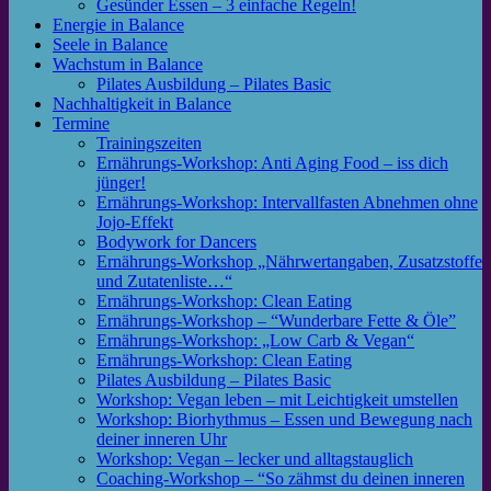
Gesünder Essen – 3 einfache Regeln!
Energie in Balance
Seele in Balance
Wachstum in Balance
Pilates Ausbildung – Pilates Basic
Nachhaltigkeit in Balance
Termine
Trainingszeiten
Ernährungs-Workshop: Anti Aging Food – iss dich
jünger!
Ernährungs-Workshop: Intervallfasten Abnehmen ohne
Jojo-Effekt
Bodywork for Dancers
Ernährungs-Workshop „Nährwertangaben, Zusatzstoffe
und Zutatenliste…“
Ernährungs-Workshop: Clean Eating
Ernährungs-Workshop – “Wunderbare Fette & Öle”
Ernährungs-Workshop: „Low Carb & Vegan“
Ernährungs-Workshop: Clean Eating
Pilates Ausbildung – Pilates Basic
Workshop: Vegan leben – mit Leichtigkeit umstellen
Workshop: Biorhythmus – Essen und Bewegung nach
deiner inneren Uhr
Workshop: Vegan – lecker und alltagstauglich
Coaching-Workshop – “So zähmst du deinen inneren