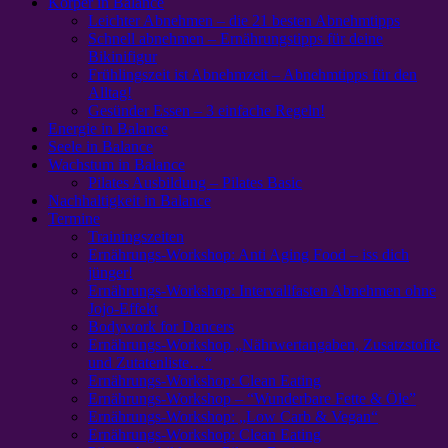
Körper in Balance
Leichter Abnehmen – die 21 besten Abnehmtipps
Schnell abnehmen – Ernährungstipps für deine
Bikinifigur
Frühlingszeit ist Abnehmzeit – Abnehmtipps für den
Alltag!
Gesünder Essen – 3 einfache Regeln!
Energie in Balance
Seele in Balance
Wachstum in Balance
Pilates Ausbildung – Pilates Basic
Nachhaltigkeit in Balance
Termine
Trainingszeiten
Ernährungs-Workshop: Anti Aging Food – iss dich
jünger!
Ernährungs-Workshop: Intervallfasten Abnehmen ohne
Jojo-Effekt
Bodywork for Dancers
Ernährungs-Workshop „Nährwertangaben, Zusatzstoffe
und Zutatenliste…“
Ernährungs-Workshop: Clean Eating
Ernährungs-Workshop – “Wunderbare Fette & Öle”
Ernährungs-Workshop: „Low Carb & Vegan“
Ernährungs-Workshop: Clean Eating