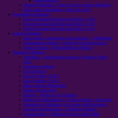
Pflanzenmilch –
Vegane Ernährung – Das 1&1 der veganen Bäckerei
Essen und Achtsamkeit – Bewusst essen
Gesundheit in Balance
Fit und Gesund mit Fetten und Ölen 1. Teil
Fit und Gesund mit Fetten und Ölen 2. Teil
Fit und Gesund mit Fetten und Ölen 3. Teil
Leben in Balance
Ziele setzen, formulieren und erreichen – 6 Methoden
Aktionsplan erstellen – Schritt für Schritt zum Ziel
Suche dir einen „Verbindlichkeits-Partner“
Training in Balance
Yogalates – Onlinetraining Januar / Februar / März
2022
Yogalates at Home
Fit statt Faul!!
Gute Vorsätze ! Teil 1
Gute Vorsätze ! Teil 2
Pilates mit der Pilatesrolle
Pilates mit dem Ball
Rücken – Workout, für Zuhause
Pilates im Wohnzimmer – Fortgeschritten / Advanced
Yogalates zur Stärkung von Lunge und Bronchien
Gleichgewichtstraining – In Balance bleiben
Unterarmstütz – Planking für eine starke Mitte