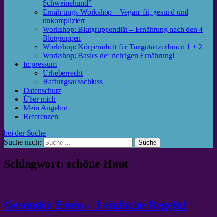
Schweinehund”
Ernährungs-Workshop – Vegan: fit, gesund und
unkompliziert
Workshop: Blutgruppendiät – Ernährung nach den 4
Blutgruppen
Workshop: Körperarbeit für TangotänzerInnen 1 + 2
Workshop: Basics der richtigen Ernährung!
Impressum
Urheberrecht
Haftungsausschluss
Datenschutz
Über mich
Mein Angebot
Referenzen
bei der Suche
Suche nach:
Schlagwort: schöne Haut
Gesünder Essen – 3 einfache Regeln!