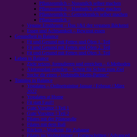
Pflanzenmilch – Nussmilch selber machen
Pflanzenmilch – Hanfmilch selber machen
Pflanzenmilch – Getreidemilch selber machen
Pflanzenmilch –
Vegane Ernährung – Das 1&1 der veganen Bäckerei
Essen und Achtsamkeit – Bewusst essen
Gesundheit in Balance
Fit und Gesund mit Fetten und Ölen 1. Teil
Fit und Gesund mit Fetten und Ölen 2. Teil
Fit und Gesund mit Fetten und Ölen 3. Teil
Leben in Balance
Ziele setzen, formulieren und erreichen – 6 Methoden
Aktionsplan erstellen – Schritt für Schritt zum Ziel
Suche dir einen „Verbindlichkeits-Partner“
Training in Balance
Yogalates – Onlinetraining Januar / Februar / März
2022
Yogalates at Home
Fit statt Faul!!
Gute Vorsätze ! Teil 1
Gute Vorsätze ! Teil 2
Pilates mit der Pilatesrolle
Pilates mit dem Ball
Rücken – Workout, für Zuhause
Pilates im Wohnzimmer – Fortgeschritten / Advanced