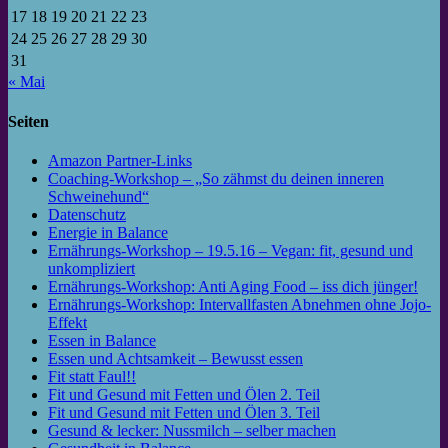
17
18
19
20
21
22
23
24
25
26
27
28
29
30
31
« Mai
Seiten
Amazon Partner-Links
Coaching-Workshop – „So zähmst du deinen inneren
Schweinehund“
Datenschutz
Energie in Balance
Ernährungs-Workshop – 19.5.16 – Vegan: fit, gesund und
unkompliziert
Ernährungs-Workshop: Anti Aging Food – iss dich jünger!
Ernährungs-Workshop: Intervallfasten Abnehmen ohne Jojo-
Effekt
Essen in Balance
Essen und Achtsamkeit – Bewusst essen
Fit statt Faul!!
Fit und Gesund mit Fetten und Ölen 2. Teil
Fit und Gesund mit Fetten und Ölen 3. Teil
Gesund & lecker: Nussmilch – selber machen