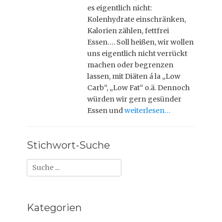
o
es eigentlich nicht:
n
Kolenhydrate einschränken,
Kalorien zählen, fettfrei
Essen…. Soll heißen, wir wollen
uns eigentlich nicht verrückt
machen oder begrenzen
lassen, mit Diäten á la „Low
Carb“, „Low Fat“ o.ä. Dennoch
würden wir gern gesünder
Essen und
weiterlesen…
Stichwort-Suche
Suche
nach:
Kategorien