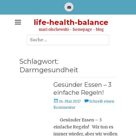
Zum
Inhalt
E-
springen
Mail
life-health-balance
mari olschewski - homepage - blog
Suche
nach:
Schlagwort:
Darmgesundheit
Gesünder Essen – 3
einfache Regeln!
P
14. Mai 2017
Schreib einen
o
Kommentar
s
t
Gesünder Essen – 3
e
einfache Regeln! Wir tun es
d
immer wieder, aber wir wollen