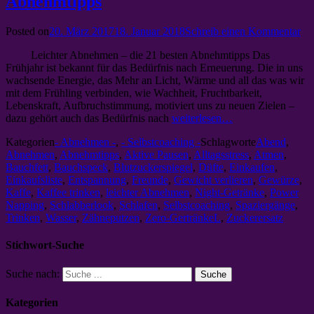
Abnehmtipps
Posted on
20. März 2017
18. Januar 2018
Schreib einen Kommentar
Leichter Abnehmen – die 21 besten Abnehmtipps Das
Frühjahr ist bekannt für das Bedürfnis nach Erneuerung. Die in uns
wachsende Energie, das Mehr an Licht, Wärme und all das was wir
mit dem Frühling verbinden, wie Wachheit, Fruchtbarkeit,
Lebenskraft, Aufbruchstimmung, motiviert uns zu neuen Zielen –
dazu gehört auch das Bedürfnis nach
weiterlesen…
Kategorien
- Abnehmen -
,
- Selbstcoaching -
Schlagworte
Abend
,
Abnehmen
,
Abnehmtipps
,
Aktive Pausen
,
Alltagsstress
,
Atmen
,
Bauchfett
,
Bauchspeck
,
Blutzuckerspiegel
,
Düfte
,
Einkaufen
,
Einkaufsliste
,
Entspannung
,
Freunde
,
Gewicht verlieren
,
Gewürze
,
Kaffe
,
Kaffee trinken
,
leichter Abnehmen
,
Night-Getränke
,
Power
Napping
,
Schlabberlook
,
Schlafen
,
Selbstcoaching
,
Spaziergänge
,
Trinken
,
Wasser
,
Zähneputzen
,
Zero-GertränkeL
,
Zuckerersatz
Stichwort-Suche
Suche nach:
Kategorien