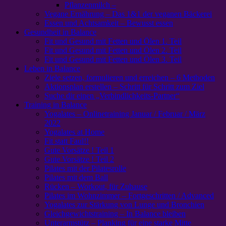
Pflanzenmilch –
Vegane Ernährung – Das 1&1 der veganen Bäckerei
Essen und Achtsamkeit – Bewusst essen
Gesundheit in Balance
Fit und Gesund mit Fetten und Ölen 1. Teil
Fit und Gesund mit Fetten und Ölen 2. Teil
Fit und Gesund mit Fetten und Ölen 3. Teil
Leben in Balance
Ziele setzen, formulieren und erreichen – 6 Methoden
Aktionsplan erstellen – Schritt für Schritt zum Ziel
Suche dir einen „Verbindlichkeits-Partner“
Training in Balance
Yogalates – Onlinetraining Januar / Februar / März
2022
Yogalates at Home
Fit statt Faul!!
Gute Vorsätze ! Teil 1
Gute Vorsätze ! Teil 2
Pilates mit der Pilatesrolle
Pilates mit dem Ball
Rücken – Workout, für Zuhause
Pilates im Wohnzimmer – Fortgeschritten / Advanced
Yogalates zur Stärkung von Lunge und Bronchien
Gleichgewichtstraining – In Balance bleiben
Unterarmstütz – Planking für eine starke Mitte