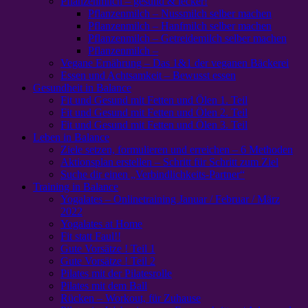
Pflanzenmilch – gesund & lecker!
Pflanzenmilch – Nussmilch selber machen
Pflanzenmilch – Hanfmilch selber machen
Pflanzenmilch – Getreidemilch selber machen
Pflanzenmilch –
Vegane Ernährung – Das 1&1 der veganen Bäckerei
Essen und Achtsamkeit – Bewusst essen
Gesundheit in Balance
Fit und Gesund mit Fetten und Ölen 1. Teil
Fit und Gesund mit Fetten und Ölen 2. Teil
Fit und Gesund mit Fetten und Ölen 3. Teil
Leben in Balance
Ziele setzen, formulieren und erreichen – 6 Methoden
Aktionsplan erstellen – Schritt für Schritt zum Ziel
Suche dir einen „Verbindlichkeits-Partner“
Training in Balance
Yogalates – Onlinetraining Januar / Februar / März
2022
Yogalates at Home
Fit statt Faul!!
Gute Vorsätze ! Teil 1
Gute Vorsätze ! Teil 2
Pilates mit der Pilatesrolle
Pilates mit dem Ball
Rücken – Workout, für Zuhause