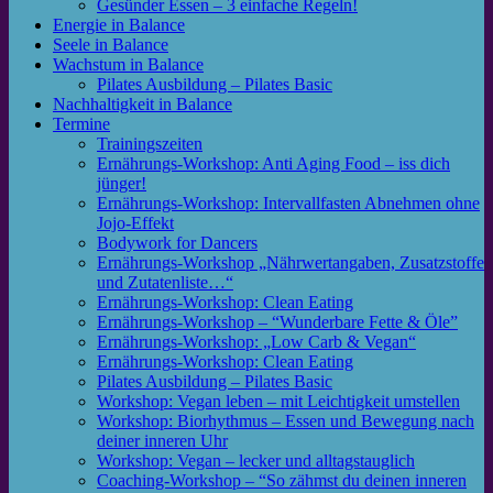
Gesünder Essen – 3 einfache Regeln!
Energie in Balance
Seele in Balance
Wachstum in Balance
Pilates Ausbildung – Pilates Basic
Nachhaltigkeit in Balance
Termine
Trainingszeiten
Ernährungs-Workshop: Anti Aging Food – iss dich
jünger!
Ernährungs-Workshop: Intervallfasten Abnehmen ohne
Jojo-Effekt
Bodywork for Dancers
Ernährungs-Workshop „Nährwertangaben, Zusatzstoffe
und Zutatenliste…“
Ernährungs-Workshop: Clean Eating
Ernährungs-Workshop – “Wunderbare Fette & Öle”
Ernährungs-Workshop: „Low Carb & Vegan“
Ernährungs-Workshop: Clean Eating
Pilates Ausbildung – Pilates Basic
Workshop: Vegan leben – mit Leichtigkeit umstellen
Workshop: Biorhythmus – Essen und Bewegung nach
deiner inneren Uhr
Workshop: Vegan – lecker und alltagstauglich
Coaching-Workshop – “So zähmst du deinen inneren