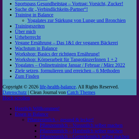
Sportspass Gesundheitstag – Vortrag: Vorsicht, Zucker!
Suche dir „Verbindlichkeits-Partner“!
Training in Balance
Yogalates zur Stärkung von Lunge und Bronchien
Trainingszeiten
Über mich
Urheberrecht
Vegane Ernährung – Das 1&1 der veganen Bäckerei
Wachstum in Balance
Workshop: Basics der richtigen Ernährung!
Workshop: Körperarbeit für TangotänzerInnen 1 + 2
Yogalates – Onlinetraining Januar / Februar / März 2022
Ziele setzen, formulieren und erreichen – 6 Methoden
Zum Finden
Copyright © 2026
life-health-balance
. All Rights Reserved.
Datenschutz
| Clean Journal von
Catch Themes
Hoch scrollen
Herzlich Willkommen!
Essen in Balance
Pflanzenmilch – gesund & lecker!
Pflanzenmilch – Nussmilch selber machen
Pflanzenmilch – Hanfmilch selber machen
Pflanzenmilch – Getreidemilch selber machen