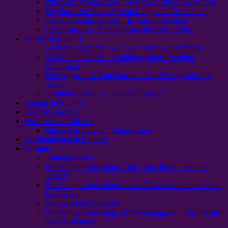
Pilates im Wohnzimmer – Fortgeschritten / Advanced
Yogalates zur Stärkung von Lunge und Bronchien
Gleichgewichtstraining – In Balance bleiben
Unterarmstütz – Planking für eine starke Mitte
Körper in Balance
Leichter Abnehmen – die 21 besten Abnehmtipps
Schnell abnehmen – Ernährungstipps für deine
Bikinifigur
Frühlingszeit ist Abnehmzeit – Abnehmtipps für den
Alltag!
Gesünder Essen – 3 einfache Regeln!
Energie in Balance
Seele in Balance
Wachstum in Balance
Pilates Ausbildung – Pilates Basic
Nachhaltigkeit in Balance
Termine
Trainingszeiten
Ernährungs-Workshop: Anti Aging Food – iss dich
jünger!
Ernährungs-Workshop: Intervallfasten Abnehmen ohne
Jojo-Effekt
Bodywork for Dancers
Ernährungs-Workshop „Nährwertangaben, Zusatzstoffe
und Zutatenliste…“