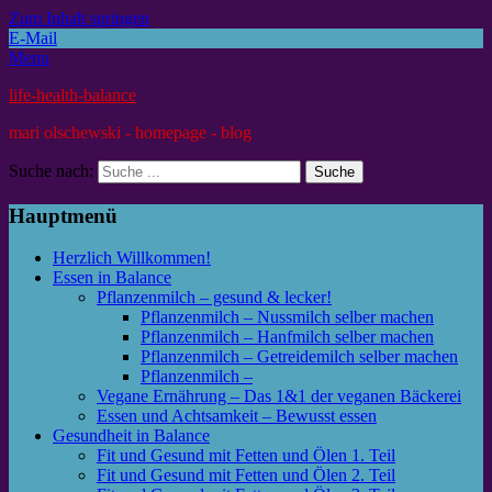
Zum Inhalt springen
E-Mail
Menu
life-health-balance
mari olschewski - homepage - blog
Suche nach:
Hauptmenü
Herzlich Willkommen!
Essen in Balance
Pflanzenmilch – gesund & lecker!
Pflanzenmilch – Nussmilch selber machen
Pflanzenmilch – Hanfmilch selber machen
Pflanzenmilch – Getreidemilch selber machen
Pflanzenmilch –
Vegane Ernährung – Das 1&1 der veganen Bäckerei
Essen und Achtsamkeit – Bewusst essen
Gesundheit in Balance
Fit und Gesund mit Fetten und Ölen 1. Teil
Fit und Gesund mit Fetten und Ölen 2. Teil