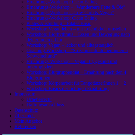
Ernährungs-Workshop: Clean Eating
Ernährungs-Workshop – “Wunderbare Fette & Öle”
Ernährungs-Workshop: „Low Carb & Vegan“
Ernährungs-Workshop: Clean Eating
Pilates Ausbildung – Pilates Basic
Workshop: Vegan leben – mit Leichtigkeit umstellen
Workshop: Biorhythmus – Essen und Bewegung nach
deiner inneren Uhr
Workshop: Vegan – lecker und alltagstauglich
Coaching-Workshop – “So zähmst du deinen inneren
Schweinehund”
Ernährungs-Workshop – Vegan: fit, gesund und
unkompliziert
Workshop: Blutgruppendiät – Ernährung nach den 4
Blutgruppen
Workshop: Körperarbeit für TangotänzerInnen 1 + 2
Workshop: Basics der richtigen Ernährung!
Impressum
Urheberrecht
Haftungsausschluss
Datenschutz
Über mich
Mein Angebot
Referenzen