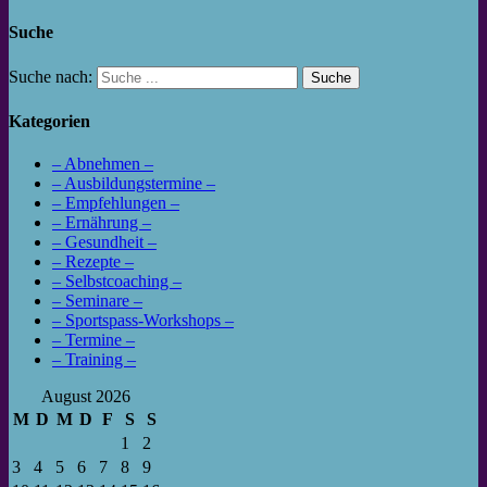
Suche
Suche nach:
Kategorien
– Abnehmen –
– Ausbildungstermine –
– Empfehlungen –
– Ernährung –
– Gesundheit –
– Rezepte –
– Selbstcoaching –
– Seminare –
– Sportspass-Workshops –
– Termine –
– Training –
August 2026
M
D
M
D
F
S
S
1
2
3
4
5
6
7
8
9