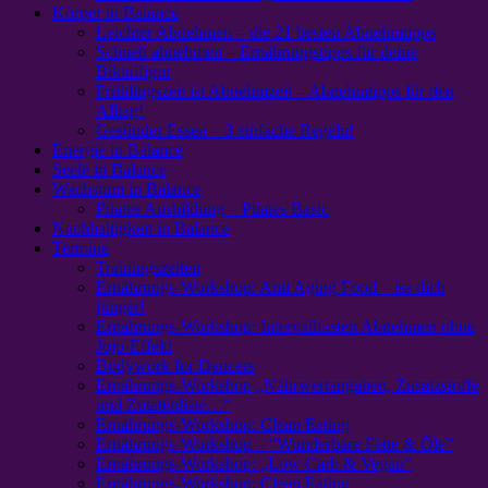
Körper in Balance
Leichter Abnehmen – die 21 besten Abnehmtipps
Schnell abnehmen – Ernährungstipps für deine
Bikinifigur
Frühlingszeit ist Abnehmzeit – Abnehmtipps für den
Alltag!
Gesünder Essen – 3 einfache Regeln!
Energie in Balance
Seele in Balance
Wachstum in Balance
Pilates Ausbildung – Pilates Basic
Nachhaltigkeit in Balance
Termine
Trainingszeiten
Ernährungs-Workshop: Anti Aging Food – iss dich
jünger!
Ernährungs-Workshop: Intervallfasten Abnehmen ohne
Jojo-Effekt
Bodywork for Dancers
Ernährungs-Workshop „Nährwertangaben, Zusatzstoffe
und Zutatenliste…“
Ernährungs-Workshop: Clean Eating
Ernährungs-Workshop – “Wunderbare Fette & Öle”
Ernährungs-Workshop: „Low Carb & Vegan“
Ernährungs-Workshop: Clean Eating