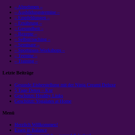
– Abnehmen –
– Ausbildungstermine –
– Empfehlungen –
– Ernährung –
– Gesundheit –
– Rezepte –
– Selbstcoaching –
– Seminare –
– Sportspass-Workshops –
– Termine –
– Training –
Letzte Beiträge
Gesunde Eisherstellung mit der Ninja Creami Deluxe
5 Tage Detox – Kur
Geschützt: Healthy Links
Geschützt: Yogalates at Home
Menü
Herzlich Willkommen!
Essen in Balance