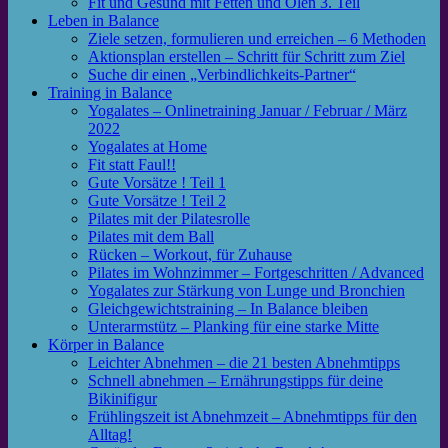
Fit und Gesund mit Fetten und Ölen 3. Teil
Leben in Balance
Ziele setzen, formulieren und erreichen – 6 Methoden
Aktionsplan erstellen – Schritt für Schritt zum Ziel
Suche dir einen „Verbindlichkeits-Partner“
Training in Balance
Yogalates – Onlinetraining Januar / Februar / März
2022
Yogalates at Home
Fit statt Faul!!
Gute Vorsätze ! Teil 1
Gute Vorsätze ! Teil 2
Pilates mit der Pilatesrolle
Pilates mit dem Ball
Rücken – Workout, für Zuhause
Pilates im Wohnzimmer – Fortgeschritten / Advanced
Yogalates zur Stärkung von Lunge und Bronchien
Gleichgewichtstraining – In Balance bleiben
Unterarmstütz – Planking für eine starke Mitte
Körper in Balance
Leichter Abnehmen – die 21 besten Abnehmtipps
Schnell abnehmen – Ernährungstipps für deine
Bikinifigur
Frühlingszeit ist Abnehmzeit – Abnehmtipps für den
Alltag!