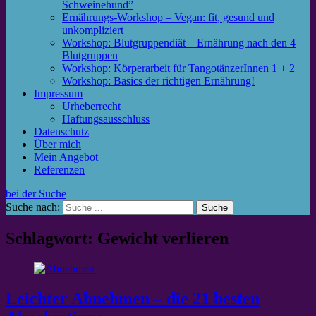
Schweinehund”
Ernährungs-Workshop – Vegan: fit, gesund und
unkompliziert
Workshop: Blutgruppendiät – Ernährung nach den 4
Blutgruppen
Workshop: Körperarbeit für TangotänzerInnen 1 + 2
Workshop: Basics der richtigen Ernährung!
Impressum
Urheberrecht
Haftungsausschluss
Datenschutz
Über mich
Mein Angebot
Referenzen
bei der Suche
Suche nach:
Schlagwort: Gewicht verlieren
Leichter Abnehmen – die 21 besten