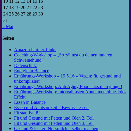
10
11
12
13
14
15
16
17
18
19
20
21
22
23
24
25
26
27
28
29
30
31
« Mai
Seiten
Amazon Partner-Links
Coaching-Workshop – „So zähmst du deinen inneren
Schweinehund“
Datenschutz
Energie in Balance
Ernährungs-Workshop – 19.5.16 – Vegan: fit, gesund und
unkompliziert
Ernährungs-Workshop: Anti Aging Food – iss dich jünger!
Ernährungs-Workshop: Intervallfasten Abnehmen ohne Jojo-
Effekt
Essen in Balance
Essen und Achtsamkeit – Bewusst essen
Fit statt Faul!!
Fit und Gesund mit Fetten und Ölen 2. Teil
Fit und Gesund mit Fetten und Ölen 3. Teil
Gesund & lecker: Nussmilch – selber machen