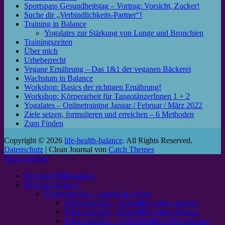
Sportspass Gesundheitstag – Vortrag: Vorsicht, Zucker!
Suche dir „Verbindlichkeits-Partner“!
Training in Balance
Yogalates zur Stärkung von Lunge und Bronchien
Trainingszeiten
Über mich
Urheberrecht
Vegane Ernährung – Das 1&1 der veganen Bäckerei
Wachstum in Balance
Workshop: Basics der richtigen Ernährung!
Workshop: Körperarbeit für TangotänzerInnen 1 + 2
Yogalates – Onlinetraining Januar / Februar / März 2022
Ziele setzen, formulieren und erreichen – 6 Methoden
Zum Finden
Copyright © 2026
life-health-balance
. All Rights Reserved.
Datenschutz
| Clean Journal von
Catch Themes
Hoch scrollen
Herzlich Willkommen!
Essen in Balance
Pflanzenmilch – gesund & lecker!
Pflanzenmilch – Nussmilch selber machen
Pflanzenmilch – Hanfmilch selber machen
Pflanzenmilch – Getreidemilch selber machen