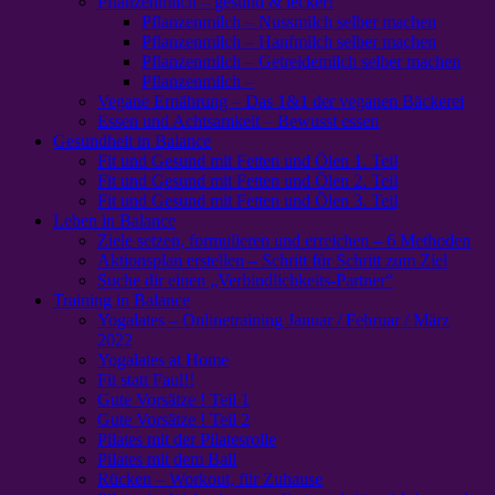
Pflanzenmilch – gesund & lecker!
Pflanzenmilch – Nussmilch selber machen
Pflanzenmilch – Hanfmilch selber machen
Pflanzenmilch – Getreidemilch selber machen
Pflanzenmilch –
Vegane Ernährung – Das 1&1 der veganen Bäckerei
Essen und Achtsamkeit – Bewusst essen
Gesundheit in Balance
Fit und Gesund mit Fetten und Ölen 1. Teil
Fit und Gesund mit Fetten und Ölen 2. Teil
Fit und Gesund mit Fetten und Ölen 3. Teil
Leben in Balance
Ziele setzen, formulieren und erreichen – 6 Methoden
Aktionsplan erstellen – Schritt für Schritt zum Ziel
Suche dir einen „Verbindlichkeits-Partner“
Training in Balance
Yogalates – Onlinetraining Januar / Februar / März
2022
Yogalates at Home
Fit statt Faul!!
Gute Vorsätze ! Teil 1
Gute Vorsätze ! Teil 2
Pilates mit der Pilatesrolle
Pilates mit dem Ball
Rücken – Workout, für Zuhause