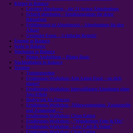
Körper in Balance
Leichter Abnehmen – die 21 besten Abnehmtipps
Schnell abnehmen – Ernährungstipps für deine
Bikinifigur
Frühlingszeit ist Abnehmzeit – Abnehmtipps für den
Alltag!
Gesünder Essen – 3 einfache Regeln!
Energie in Balance
Seele in Balance
Wachstum in Balance
Pilates Ausbildung – Pilates Basic
Nachhaltigkeit in Balance
Termine
Trainingszeiten
Ernährungs-Workshop: Anti Aging Food – iss dich
jünger!
Ernährungs-Workshop: Intervallfasten Abnehmen ohne
Jojo-Effekt
Bodywork for Dancers
Ernährungs-Workshop „Nährwertangaben, Zusatzstoffe
und Zutatenliste…“
Ernährungs-Workshop: Clean Eating
Ernährungs-Workshop – “Wunderbare Fette & Öle”
Ernährungs-Workshop: „Low Carb & Vegan“
Ernährungs-Workshop: Clean Eating