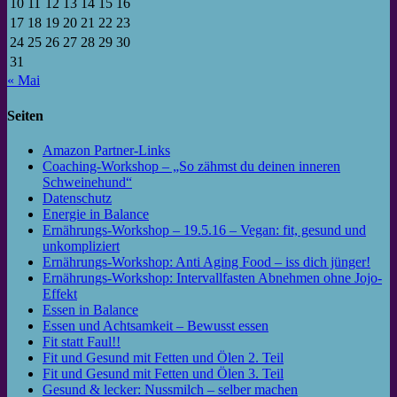
10
11
12
13
14
15
16
17
18
19
20
21
22
23
24
25
26
27
28
29
30
31
« Mai
Seiten
Amazon Partner-Links
Coaching-Workshop – „So zähmst du deinen inneren
Schweinehund“
Datenschutz
Energie in Balance
Ernährungs-Workshop – 19.5.16 – Vegan: fit, gesund und
unkompliziert
Ernährungs-Workshop: Anti Aging Food – iss dich jünger!
Ernährungs-Workshop: Intervallfasten Abnehmen ohne Jojo-
Effekt
Essen in Balance
Essen und Achtsamkeit – Bewusst essen
Fit statt Faul!!
Fit und Gesund mit Fetten und Ölen 2. Teil
Fit und Gesund mit Fetten und Ölen 3. Teil
Gesund & lecker: Nussmilch – selber machen