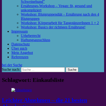
Schweinehund”
Ernährungs-Workshop – Vegan: fit, gesund und
unkompliziert
Workshop: Blutgruppendiät – Ernährung nach den 4
Blutgruppen
Workshop: Körperarbeit für TangotänzerInnen 1 + 2
Workshop: Basics der richtigen Ernährung!
Impressum
Urheberrecht
Haftungsausschluss
Datenschutz
Über mich
Mein Angebot
Referenzen
bei der Suche
Suche nach:
Schlagwort: Einkaufsliste
Leichter Abnehmen – die 21 besten