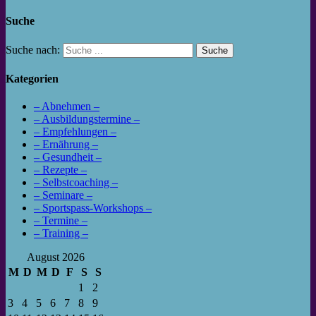
Suche
Suche nach:
Kategorien
– Abnehmen –
– Ausbildungstermine –
– Empfehlungen –
– Ernährung –
– Gesundheit –
– Rezepte –
– Selbstcoaching –
– Seminare –
– Sportspass-Workshops –
– Termine –
– Training –
August 2026
M
D
M
D
F
S
S
1
2
3
4
5
6
7
8
9