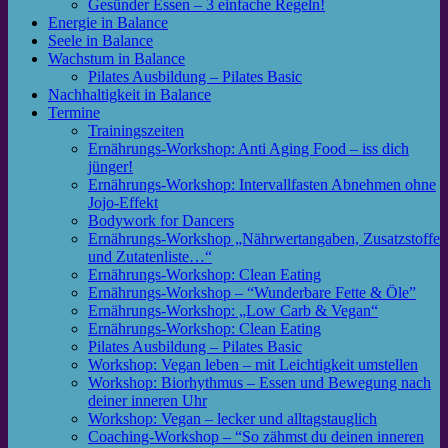
Gesünder Essen – 3 einfache Regeln!
Energie in Balance
Seele in Balance
Wachstum in Balance
Pilates Ausbildung – Pilates Basic
Nachhaltigkeit in Balance
Termine
Trainingszeiten
Ernährungs-Workshop: Anti Aging Food – iss dich
jünger!
Ernährungs-Workshop: Intervallfasten Abnehmen ohne
Jojo-Effekt
Bodywork for Dancers
Ernährungs-Workshop „Nährwertangaben, Zusatzstoffe
und Zutatenliste…“
Ernährungs-Workshop: Clean Eating
Ernährungs-Workshop – “Wunderbare Fette & Öle”
Ernährungs-Workshop: „Low Carb & Vegan“
Ernährungs-Workshop: Clean Eating
Pilates Ausbildung – Pilates Basic
Workshop: Vegan leben – mit Leichtigkeit umstellen
Workshop: Biorhythmus – Essen und Bewegung nach
deiner inneren Uhr
Workshop: Vegan – lecker und alltagstauglich
Coaching-Workshop – “So zähmst du deinen inneren