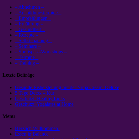
– Abnehmen –
– Ausbildungstermine –
– Empfehlungen –
– Ernährung –
– Gesundheit –
– Rezepte –
– Selbstcoaching –
– Seminare –
– Sportspass-Workshops –
– Termine –
– Training –
Letzte Beiträge
Gesunde Eisherstellung mit der Ninja Creami Deluxe
5 Tage Detox – Kur
Geschützt: Healthy Links
Geschützt: Yogalates at Home
Menü
Herzlich Willkommen!
Essen in Balance