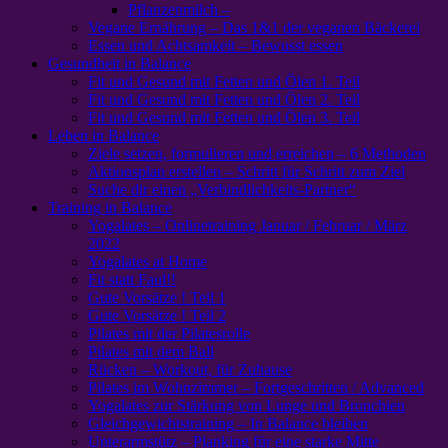
Pflanzenmilch –
Vegane Ernährung – Das 1&1 der veganen Bäckerei
Essen und Achtsamkeit – Bewusst essen
Gesundheit in Balance
Fit und Gesund mit Fetten und Ölen 1. Teil
Fit und Gesund mit Fetten und Ölen 2. Teil
Fit und Gesund mit Fetten und Ölen 3. Teil
Leben in Balance
Ziele setzen, formulieren und erreichen – 6 Methoden
Aktionsplan erstellen – Schritt für Schritt zum Ziel
Suche dir einen „Verbindlichkeits-Partner“
Training in Balance
Yogalates – Onlinetraining Januar / Februar / März
2022
Yogalates at Home
Fit statt Faul!!
Gute Vorsätze ! Teil 1
Gute Vorsätze ! Teil 2
Pilates mit der Pilatesrolle
Pilates mit dem Ball
Rücken – Workout, für Zuhause
Pilates im Wohnzimmer – Fortgeschritten / Advanced
Yogalates zur Stärkung von Lunge und Bronchien
Gleichgewichtstraining – In Balance bleiben
Unterarmstütz – Planking für eine starke Mitte