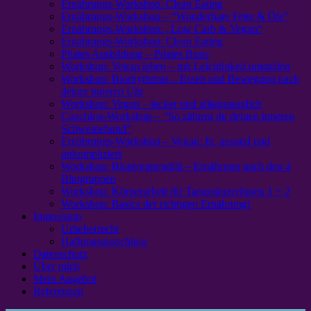
Ernährungs-Workshop: Clean Eating
Ernährungs-Workshop – “Wunderbare Fette & Öle”
Ernährungs-Workshop: „Low Carb & Vegan“
Ernährungs-Workshop: Clean Eating
Pilates Ausbildung – Pilates Basic
Workshop: Vegan leben – mit Leichtigkeit umstellen
Workshop: Biorhythmus – Essen und Bewegung nach
deiner inneren Uhr
Workshop: Vegan – lecker und alltagstauglich
Coaching-Workshop – “So zähmst du deinen inneren
Schweinehund”
Ernährungs-Workshop – Vegan: fit, gesund und
unkompliziert
Workshop: Blutgruppendiät – Ernährung nach den 4
Blutgruppen
Workshop: Körperarbeit für TangotänzerInnen 1 + 2
Workshop: Basics der richtigen Ernährung!
Impressum
Urheberrecht
Haftungsausschluss
Datenschutz
Über mich
Mein Angebot
Referenzen