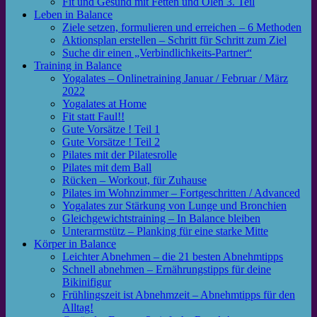
Fit und Gesund mit Fetten und Ölen 3. Teil
Leben in Balance
Ziele setzen, formulieren und erreichen – 6 Methoden
Aktionsplan erstellen – Schritt für Schritt zum Ziel
Suche dir einen „Verbindlichkeits-Partner“
Training in Balance
Yogalates – Onlinetraining Januar / Februar / März
2022
Yogalates at Home
Fit statt Faul!!
Gute Vorsätze ! Teil 1
Gute Vorsätze ! Teil 2
Pilates mit der Pilatesrolle
Pilates mit dem Ball
Rücken – Workout, für Zuhause
Pilates im Wohnzimmer – Fortgeschritten / Advanced
Yogalates zur Stärkung von Lunge und Bronchien
Gleichgewichtstraining – In Balance bleiben
Unterarmstütz – Planking für eine starke Mitte
Körper in Balance
Leichter Abnehmen – die 21 besten Abnehmtipps
Schnell abnehmen – Ernährungstipps für deine
Bikinifigur
Frühlingszeit ist Abnehmzeit – Abnehmtipps für den
Alltag!