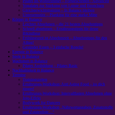
Pilates im Wohnzimmer – Fortgeschritten / Advanced
Yogalates zur Stärkung von Lunge und Bronchien
Gleichgewichtstraining – In Balance bleiben
Unterarmstütz – Planking für eine starke Mitte
Körper in Balance
Leichter Abnehmen – die 21 besten Abnehmtipps
Schnell abnehmen – Ernährungstipps für deine
Bikinifigur
Frühlingszeit ist Abnehmzeit – Abnehmtipps für den
Alltag!
Gesünder Essen – 3 einfache Regeln!
Energie in Balance
Seele in Balance
Wachstum in Balance
Pilates Ausbildung – Pilates Basic
Nachhaltigkeit in Balance
Termine
Trainingszeiten
Ernährungs-Workshop: Anti Aging Food – iss dich
jünger!
Ernährungs-Workshop: Intervallfasten Abnehmen ohne
Jojo-Effekt
Bodywork for Dancers
Ernährungs-Workshop „Nährwertangaben, Zusatzstoffe
und Zutatenliste…“