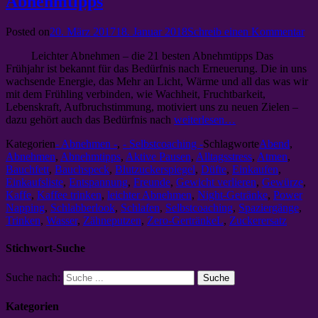
Abnehmtipps
Posted on
20. März 2017
18. Januar 2018
Schreib einen Kommentar
Leichter Abnehmen – die 21 besten Abnehmtipps Das
Frühjahr ist bekannt für das Bedürfnis nach Erneuerung. Die in uns
wachsende Energie, das Mehr an Licht, Wärme und all das was wir
mit dem Frühling verbinden, wie Wachheit, Fruchtbarkeit,
Lebenskraft, Aufbruchstimmung, motiviert uns zu neuen Zielen –
dazu gehört auch das Bedürfnis nach
weiterlesen…
Kategorien
- Abnehmen -
,
- Selbstcoaching -
Schlagworte
Abend
,
Abnehmen
,
Abnehmtipps
,
Aktive Pausen
,
Alltagsstress
,
Atmen
,
Bauchfett
,
Bauchspeck
,
Blutzuckerspiegel
,
Düfte
,
Einkaufen
,
Einkaufsliste
,
Entspannung
,
Freunde
,
Gewicht verlieren
,
Gewürze
,
Kaffe
,
Kaffee trinken
,
leichter Abnehmen
,
Night-Getränke
,
Power
Napping
,
Schlabberlook
,
Schlafen
,
Selbstcoaching
,
Spaziergänge
,
Trinken
,
Wasser
,
Zähneputzen
,
Zero-GertränkeL
,
Zuckerersatz
Stichwort-Suche
Suche nach:
Kategorien