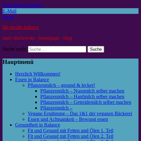
Zum Inhalt springen
E-Mail
Menu
life-health-balance
mari olschewski - homepage - blog
Suche nach:
Hauptmenü
Herzlich Willkommen!
Essen in Balance
Pflanzenmilch – gesund & lecker!
Pflanzenmilch – Nussmilch selber machen
Pflanzenmilch – Hanfmilch selber machen
Pflanzenmilch – Getreidemilch selber machen
Pflanzenmilch –
Vegane Ernährung – Das 1&1 der veganen Bäckerei
Essen und Achtsamkeit – Bewusst essen
Gesundheit in Balance
Fit und Gesund mit Fetten und Ölen 1. Teil
Fit und Gesund mit Fetten und Ölen 2. Teil